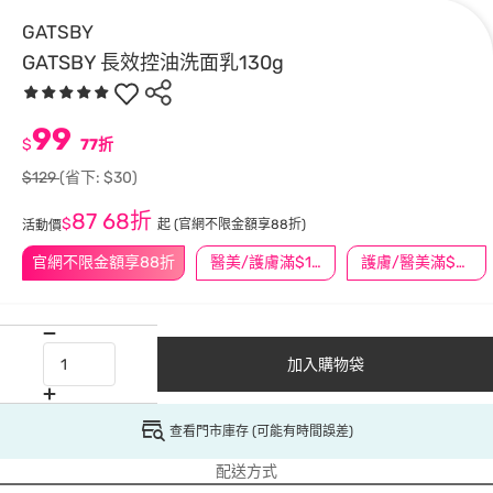
GATSBY
GATSBY 長效控油洗面乳130g
99
$
77折
$129
(省下: $30)
87
68折
$
起
(官網不限金額享88折)
活動價
官網不限金額享88折
醫美/護膚滿$1200送$200
護膚/醫美滿$600送好禮
加入購物袋
查看門市庫存 (可能有時間誤差)
配送方式