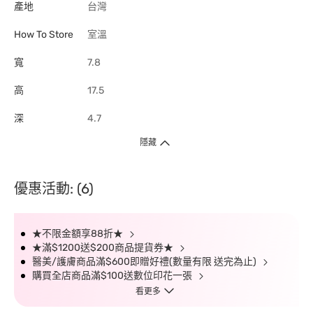
產地
台灣
How To Store
室溫
寬
7.8
高
17.5
深
4.7
隱藏
優惠活動: (6)
★不限金額享88折★
★滿$1200送$200商品提貨券★
醫美/護膚商品滿$600即贈好禮(數量有限 送完為止)
購買全店商品滿$100送數位印花一張
看更多