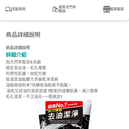
屈臣氏門市
宅配到府
超商取貨
取貨
商品詳細說明
商品詳細說明
詳細介紹
用天然萃取泥&皂鹼
搞定易出油、毛孔堵塞
的男性肌膚。炭配方徹
底清潔油脂髒污洗後乾淨清爽
油脂吸收粉末*持續吸油乾爽不黏膩。
溫和又控油的清潔首選 !!輕柔的接觸肌膚、減少摩擦
毛孔清潔、不泛油光~一瓶搞定!!