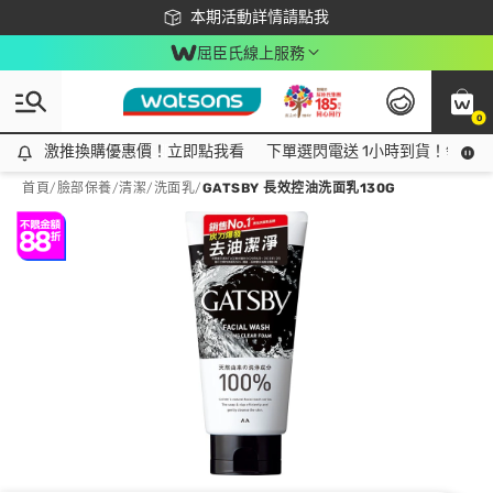
下載app最高回饋$350
本期活動詳情請點我
屈臣氏線上服務
0
激推換購優惠價！立即點我看
激推換購優惠價！立即點我看
下單選閃電送 1小時到貨！領神券
首頁
/
臉部保養
/
清潔
/
洗面乳
/
GATSBY 長效控油洗面乳130G