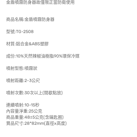
金盾噴霧防身器故僅限正當防衛使用
商品名稱:金盾噴霧防身器
型號:TG-2508
材質:鋁合金&ABS塑膠
成份:10%天然辣椒油樹脂90%環保冷媒
噴射型態:噴霧狀
噴射距離:2-3公尺
噴射次數:30次以上(間歇點放)
連續噴射:10-15秒
內容量淨重:25公克
商品重量:48±5公克(含鑰匙圈)
賞品尺寸:28*82mm(直徑x高度)