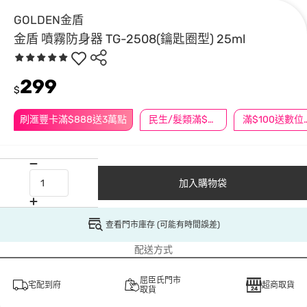
GOLDEN金盾
金盾 噴霧防身器 TG-2508(鑰匙圈型) 25ml
299
$
刷滙豐卡滿$888送3萬點
民生/髮類滿$388送舒潔冰巾
滿$100
加入購物袋
查看門市庫存 (可能有時間誤差)
配送方式
屈臣氏門市
宅配到府
超商取貨
取貨