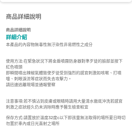
商品詳細說明
商品詳細說明
詳細介紹
本產品的內容物無毒性無汙染性非易燃性之成分
使用方法:在緊急狀況下將金盾噴霧防身器對準歹徒的臉部並按下
紅色噴頭
即瞬間噴出辣椒氣體致使歹徒受到強烈的感官刺激如咳嗽、打噴
嚏、刺眼淚流等症狀而失去攻擊力。
請迅速逃離現場並通報警察
注意事項:若不慎沾到皮膚或眼睛時請用大量清水徹底沖洗若感官
刺激之症狀經久仍未消除時應予醫生檢查較宜
保存方式:請置放於溫度32度c以下即孩童無法取得的場所夏日時切
勿置於車內或日光直射之場所