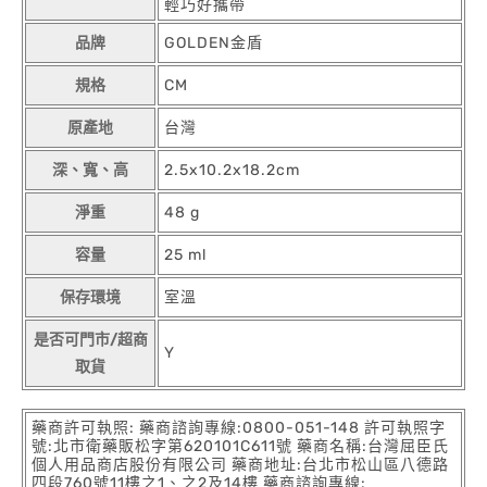
輕巧好攜帶
品牌
GOLDEN金盾
規格
CM
原產地
台灣
深、寬、高
2.5x10.2x18.2cm
淨重
48 g
容量
25 ml
保存環境
室溫
是否可門市/超商
Y
取貨
藥商許可執照: 藥商諮詢專線:0800-051-148 許可執照字
號:北市衛藥販松字第620101C611號 藥商名稱:台灣屈臣氏
個人用品商店股份有限公司 藥商地址:台北市松山區八德路
四段760號11樓之1、之2及14樓 藥商諮詢專線: