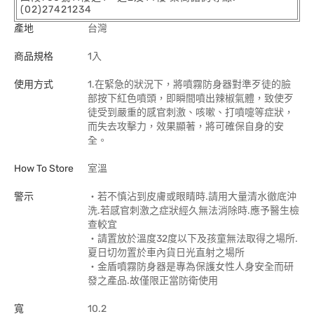
(02)27421234
產地
台灣
商品規格
1入
使用方式
1.在緊急的狀況下，將噴霧防身器對準歹徒的臉
部按下紅色噴頭，即瞬間噴出辣椒氣體，致使歹
徒受到嚴重的感官刺激、咳嗽、打噴嚏等症狀，
而失去攻擊力，效果顯著，將可確保自身的安
全。
How To Store
室溫
警示
‧若不慎沾到皮膚或眼睛時.請用大量清水徹底沖
洗.若感官刺激之症狀經久無法消除時.應予醫生檢
查較宜
‧請置放於溫度32度以下及孩童無法取得之場所.
夏日切勿置於車內貨日光直射之場所
‧金盾噴霧防身器是專為保護女性人身安全而研
發之產品.故僅限正當防衛使用
寬
10.2