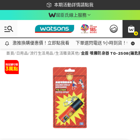
下載app最高回饋$350
本期活動詳情請點我
屈臣氏線上服務
0
激推換購優惠價！立即點我看
激推換購優惠價！立即點我看
下單選閃電送 1小時到貨！領神券
首頁
/
日用品
/
流行生活用品
/
生活雜貨其他
/
金盾 噴霧防身器 TG-2508(鑰匙圈