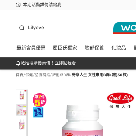
本期活動詳情請點我
下載app最高回饋$350
K beauty
Lilyeve
最新會員優惠
屈臣氏獨家
臉部保養
化妝品
激推換購優惠價！立即點我看
首頁
/
保健
/
營養補給
/
維他命B群
/
得意人生 女性專用B群+鐵(30粒)