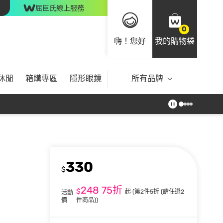
屈臣氏線上服務
0
嗨！您好
我的購物袋
休閒
箱購專區
隱形眼鏡
所有品牌
330
$
248
75折
$
起
(第2件5折 (請任選2
活動
價
件商品))