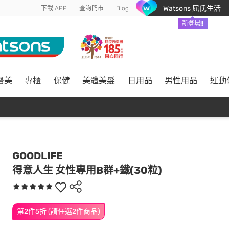
Watsons 屈氏生活
下載 APP
查詢門市
Blog
新登場!!
醫美
專櫃
保健
美體美髮
日用品
男性用品
運動
GOODLIFE
得意人生 女性專用B群+鐵(30粒)
第2件5折 (請任選2件商品)