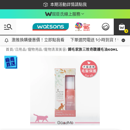
下載app最高回饋$350
本期活動詳情請點我
屈臣氏線上服務
0
激推換購優惠價！立即點我看
激推換購優惠價！立即點我看
下單選閃電送 1小時到貨！領神券
首頁
/
日用品
/
寵物用品
/
寵物清潔美容
/
歸毛家族三效奇蹟護毛油40ML