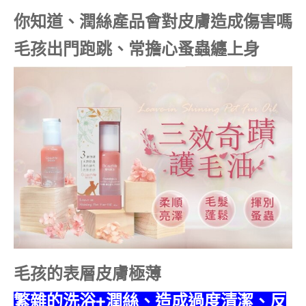
你知道、潤絲產品會對皮膚造成傷害嗎
毛孩出門跑跳、常擔心蚤蟲纏上身
毛孩的表層皮膚極薄
繁雜的洗浴+潤絲、造成過度清潔、反