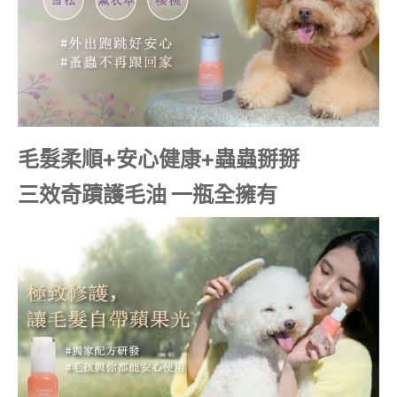
毛髮柔順+安心健康+蟲蟲掰掰
三效奇蹟護毛油 一瓶全擁有