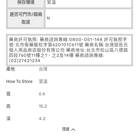
保存環境
室溫
是否可門市/超商
N
取貨
藥商許可執照: 藥商諮詢專線:0800-051-148 許可執照字
號:北市衛藥販松字第620101C611號 藥商名稱:台灣屈臣氏
個人用品商店股份有限公司 藥商地址:台北市松山區八德路
四段760號11樓之1、之2及14樓 藥商諮詢專線:
(02)27421234
產地
台灣
How To Store
室溫
寬
6.6
高
15.2
深
4.2
隱藏