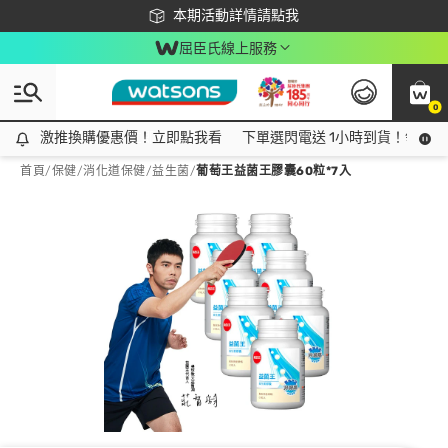
下載app最高回饋$350
本期活動詳情請點我
屈臣氏線上服務
0
激推換購優惠價！立即點我看
激推換購優惠價！立即點我看
下單選閃電送 1小時到貨！領神券
首頁
/
保健
/
消化道保健
/
益生菌
/
葡萄王益菌王膠囊60粒*7入