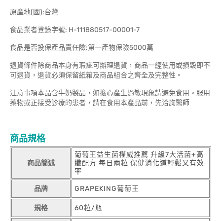
原產地(國):台灣
食品業者登錄字號: H-111880517-00001-7
食品是否投保產品責任險:第一產物保險5000萬
退貨條件除商品本身有瑕疵可辦理退貨，商品一經使用或損毀即不
可退貨，退貨必須保留紙箱及商品組合之齊全及完整性。
注意事項本品含牛奶製品，如擔心產生過敏現象請避免食用。服用
藥物或正接受診療的患者，請在食用本產品前，先洽詢醫師
商品規格
葡萄王益生菌權威推薦 升級7大活菌+高
商品簡述
纖配方 每日兩粒 保健消化道輕鬆又有效
率
品牌
GRAPEKING葡萄王
規格
60粒/瓶