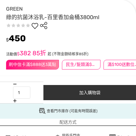
GREEN
綠的抗菌沐浴乳-百里香加侖桶3800ml
450
$
382
85折
$
起
(不限金額結帳享85折)
活動價
刷中信卡滿$888送3萬點
民生/髮類滿$388送舒潔冰巾
滿$100
加入購物袋
查看門市庫存 (可能有時間誤差)
配送方式
屈臣氏門市