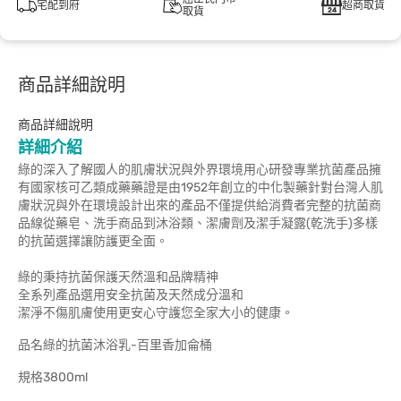
宅配到府
超商取貨
取貨
商品詳細說明
商品詳細說明
詳細介紹
綠的深入了解國人的肌膚狀況與外界環境用心研發專業抗菌產品擁
有國家核可乙類成藥藥證是由1952年創立的中化製藥針對台灣人肌
膚狀況與外在環境設計出來的產品不僅提供給消費者完整的抗菌商
品線從藥皂、洗手商品到沐浴類、潔膚劑及潔手凝露(乾洗手)多樣
的抗菌選擇讓防護更全面。
綠的秉持抗菌保護天然溫和品牌精神
全系列產品選用安全抗菌及天然成分溫和
潔淨不傷肌膚使用更安心守護您全家大小的健康。
品名綠的抗菌沐浴乳-百里香加侖桶
規格3800ml