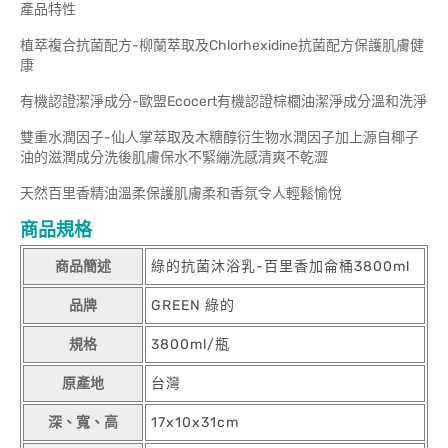
產品特性
植萃複合抗菌配方-柳蘭萃取及Chlorhexidine抗菌配方保護肌膚健
康
有機認證潔淨成分-歐盟Ecocert有機認證棕櫚油潔淨成分溫和洗淨
雙重水潤因子-仙人掌萃取及木糖醇衍生物水潤因子加上源自椰子
油的滋潤成分洗後肌膚保水不緊繃洗感清爽不乾澀
天然百里香精油溫柔保護肌膚柔和香氛令人輕鬆愉悅
商品規格
商品簡述
綠的抗菌沐浴乳-百里香加侖桶3800ml
品牌
GREEN 綠的
規格
3800ml/瓶
原產地
台灣
深、寬、高
17x10x31cm