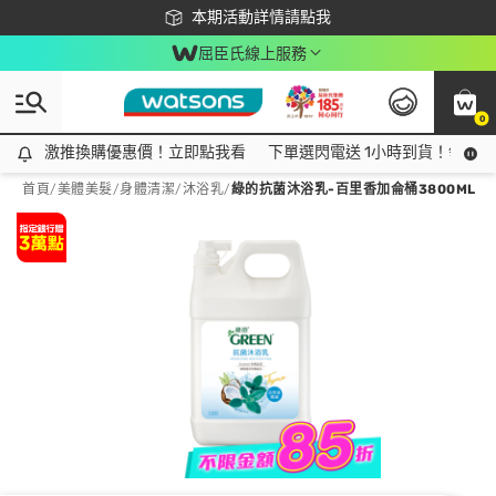
下載app最高回饋$350
本期活動詳情請點我
屈臣氏線上服務
0
激推換購優惠價！立即點我看
激推換購優惠價！立即點我看
下單選閃電送 1小時到貨！領神券
首頁
/
美體美髮
/
身體清潔
/
沐浴乳
/
綠的抗菌沐浴乳-百里香加侖桶3800ML