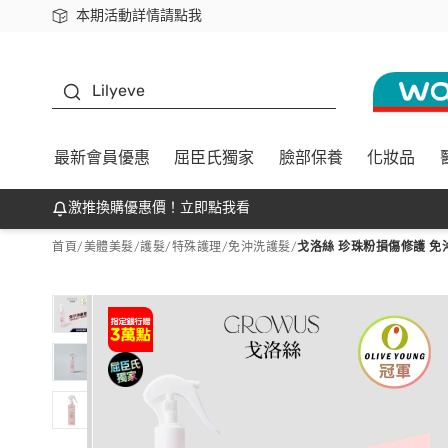
本期活動詳情請點我
下載app最高回饋$350
K beauty
Lilyeve
最新會員優惠
屈臣氏獨家
臉部保養
化妝品
激推換購優惠價！立即點我看
首頁
/
美體美髮
/
護髮/特殊護理
/
免沖洗護髮
/
戈洛絲 珍珠粉損傷修護 免沖洗