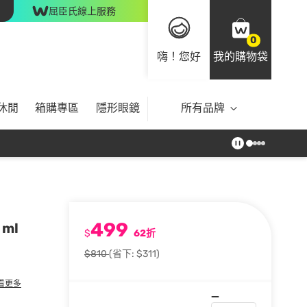
屈臣氏線上服務
0
嗨！您好
我的購物袋
休閒
箱購專區
隱形眼鏡
所有品牌
499
ml
$
62折
$810
(省下: $311)
看更多