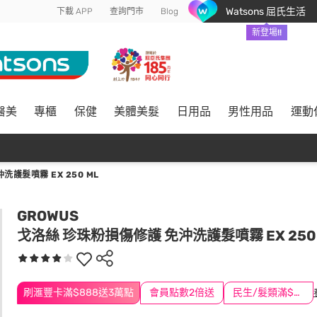
Watsons 屈氏生活
下載 APP
查詢門市
Blog
新登場!!
醫美
專櫃
保健
美體美髮
日用品
男性用品
運動
護髮噴霧 EX 250 ML
GROWUS
戈洛絲 珍珠粉損傷修護 免沖洗護髮噴霧 EX 250 
刷滙豐卡滿$888送3萬點
會員點數2倍送
民生/髮類滿$388送舒潔冰巾