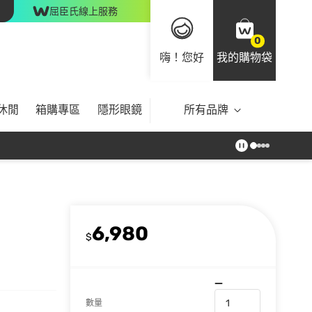
屈臣氏線上服務
0
嗨！您好
我的購物袋
休閒
箱購專區
隱形眼鏡
所有品牌
6,980
$
數量