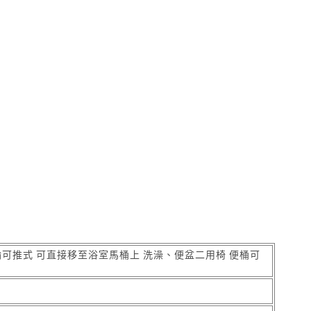
輪可推式 可直接移至浴室馬桶上 洗澡、便盆二用椅 便桶可