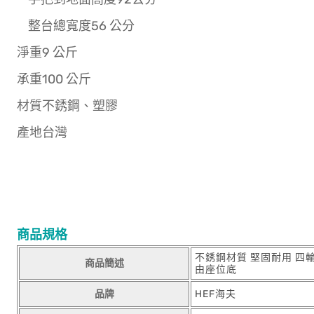
整台總寬度56 公分
淨重9 公斤
承重100 公斤
材質不銹鋼、塑膠
產地台灣
商品規格
不銹鋼材質 堅固耐用 四
商品簡述
由座位底
品牌
HEF海夫