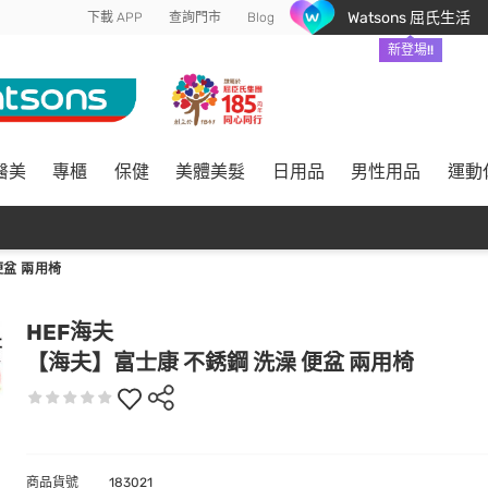
Watsons 屈氏生活
下載 APP
查詢門市
Blog
新登場!!
醫美
專櫃
保健
美體美髮
日用品
男性用品
運動
便盆 兩用椅
HEF海夫
【海夫】富士康 不銹鋼 洗澡 便盆 兩用椅
商品貨號
183021