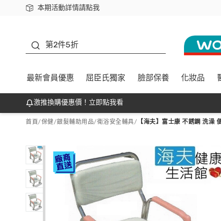
本期活動詳情請點我
下載app最高回饋$350
善存
第2件5折
最新會員優惠
屈臣氏獨家
臉部保養
化妝品
激推換購優惠價！立即點我看
首頁
/
保健
/
銀髮輔助用品
/
衛浴安全輔具
/
【海夫】富士康 不銹鋼 洗澡 