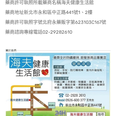
藥商許可執照所載藥商名稱海夫健康生活館
藥商地址新北市永和區中正路441號1、2樓
藥商許可執照字號北府永藥販字第623103C167號
藥商諮詢專線電話02-29282610