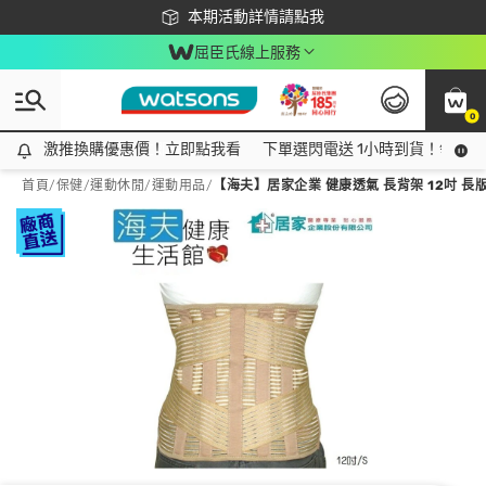
下載app最高回饋$350
本期活動詳情請點我
屈臣氏線上服務
0
激推換購優惠價！立即點我看
激推換購優惠價！立即點我看
下單選閃電送 1小時到貨！領神券
首頁
/
保健
/
運動休閒
/
運動用品
/
【海夫】居家企業 健康透氣 長背架 12吋 長版護