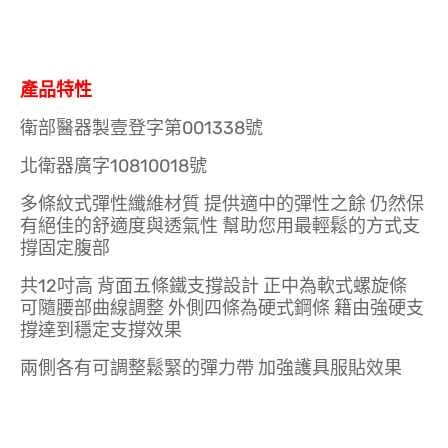
產品特性
衛部醫器製壹登字第001338號
北衛器廣字10810018號
多條紋式彈性纖維材質 提供適中的彈性之餘 仍然保
有絕佳的舒適度與透氣性 幫助您用最輕鬆的方式支
撐固定腹部
共12吋高 背面五條鐵支撐設計 正中為軟式螺旋條
可隨腰部曲線調整 外側四條為硬式鋼條 籍由強硬支
撐達到穩定支撐效果
兩側各有可調整鬆緊的彈力帶 加強護具服貼效果