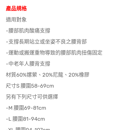
產品規格
適用對象
-腰部肌肉酸痛支撐
-支撐長期站立或坐姿不良之腰背部
-運動或搬運重物導致的腰部肌肉扭傷固定
-中老年人腰背支撐
材質60%嫘縈、20%尼龍、20%橡膠
尺寸S 腰圍58-69cm
另有下列尺寸可供選擇
-M 腰圍69-81cm
-L 腰圍81-94cm