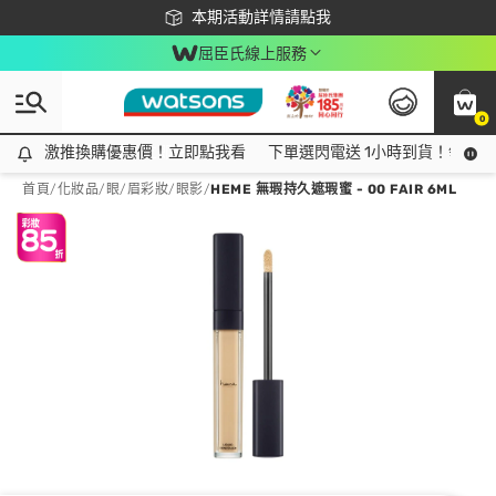
下載app最高回饋$350
本期活動詳情請點我
屈臣氏線上服務
0
激推換購優惠價！立即點我看
激推換購優惠價！立即點我看
下單選閃電送 1小時到貨！領神券
首頁
/
化妝品
/
眼/眉彩妝
/
眼影
/
HEME 無瑕持久遮瑕蜜 - 00 FAIR 6ML