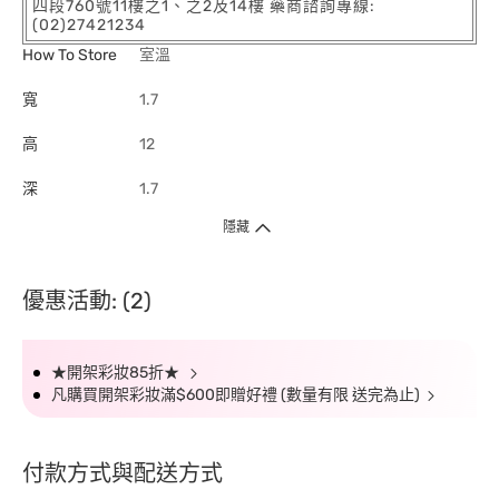
四段760號11樓之1、之2及14樓 藥商諮詢專線:
(02)27421234
How To Store
室溫
寬
1.7
高
12
深
1.7
隱藏
優惠活動: (2)
★開架彩妝85折★
凡購買開架彩妝滿$600即贈好禮 (數量有限 送完為止)
付款方式與配送方式