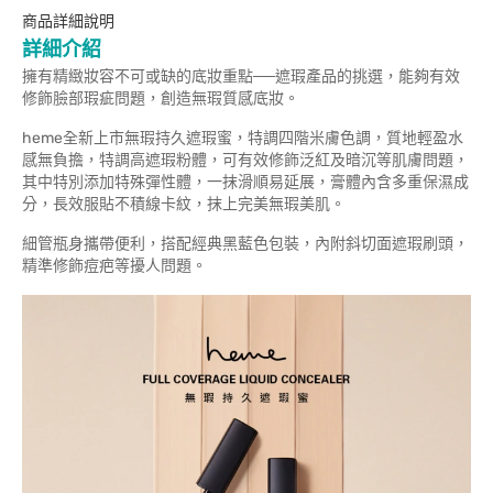
商品詳細說明
詳細介紹
擁有精緻妝容不可或缺的底妝重點──遮瑕產品的挑選，能夠有效
修飾臉部瑕疵問題，創造無瑕質感底妝。
heme全新上市無瑕持久遮瑕蜜，特調四階米膚色調，質地輕盈水
感無負擔，特調高遮瑕粉體，可有效修飾泛紅及暗沉等肌膚問題，
其中特別添加特殊彈性體，一抹滑順易延展，膏體內含多重保濕成
分，長效服貼不積線卡紋，抹上完美無瑕美肌。
細管瓶身攜帶便利，搭配經典黑藍色包裝，內附斜切面遮瑕刷頭，
精準修飾痘疤等擾人問題。