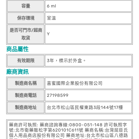
容量
6 ml
保存環境
室溫
是否可門市/超商
Y
取貨
商品屬性
有效期限
3年，標示於外盒。
廠商資訊
製造商名稱
喜蜜國際企業股份有限公司
製造商電話
27198599
製造商地址
台北市松山區民權東路3段144號17樓
藥商許可執照: 藥商諮詢專線:0800-051-148 許可執照字
號:北市衛藥販松字第620101C611號 藥商名稱:台灣屈臣氏
個人用品商店股份有限公司 藥商地址:台北市松山區八德路