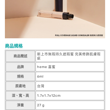
商品規格
新上市無瑕持久遮瑕蜜 完美修飾肌膚瑕
商品簡述
疵
品牌
heme 喜蜜
規格
6ml
原產地
台灣
深、寬、高
1.7x1.7x12cm
淨重
27 g