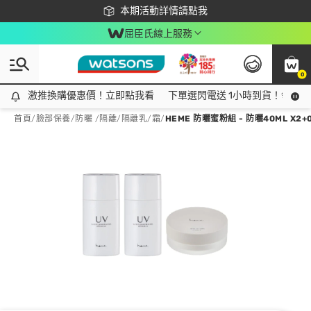
下載app最高回饋$350
本期活動詳情請點我
屈臣氏線上服務
0
激推換購優惠價！立即點我看
激推換購優惠價！立即點我看
下單選閃電送 1小時到貨！領神券
首頁
/
臉部保養
/
防曬 /隔離
/
隔離乳/霜
/
HEME 防曬蜜粉組 - 防曬40ML X2+0