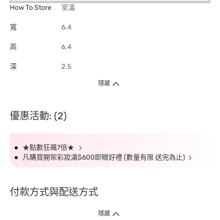
How To Store
室溫
寬
6.4
高
6.4
深
2.5
隱藏
優惠活動: (2)
★點數狂飆7倍★
凡購買開架彩妝滿$600即贈好禮 (數量有限 送完為止)
付款方式與配送方式
隱藏