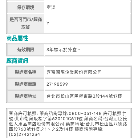
保存環境
室溫
是否可門市/超商
Y
取貨
商品屬性
有效期限
3年標示於外盒。
廠商資訊
製造商名稱
喜蜜國際企業股份有限公司
製造商電話
27198599
製造商地址
台北市松山區民權東路3段144號17樓
藥商許可執照: 藥商諮詢專線:0800-051-148 許可執照字
號:北市衛藥販松字第620101C611號 藥商名稱:台灣屈臣氏
個人用品商店股份有限公司 藥商地址:台北市松山區八德路
四段760號11樓之1、之2及14樓 藥商諮詢專線:
(02)27421234