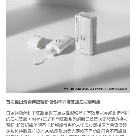
首次推出清透持妝蜜粉 針對不同膚質讓底妝更精緻
口罩逐漸解封下底妝重返其重要性蜜粉除了有效定妝亦能創造不同
的底妝質感。heme正式翻開底妝系列的新篇章首次研發清透持妝
蜜粉! 粉質細緻滑順不卡粉親膚無色粉末使底妝保持原有色澤清透
定妝維持妝感並設計00絲霧及01柔光兩款不同功能符合不同膚質