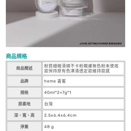
商品規格
粉質細緻滑順不卡粉親膚無色粉末使底
商品簡述
妝保持原有色澤清透定妝維持妝感
品牌
heme 喜蜜
規格
40ml*2+7g*1
原產地
台灣
深、寬、高
2.5x6.4x6.4cm
淨重
48 g