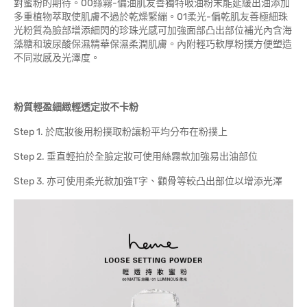
對蜜粉的期待。00絲霧-偏油肌友善獨特吸油粉末能延緩出油添加
多重植物萃取使肌膚不過於乾燥緊繃。01柔光-偏乾肌友善極細珠
光粉質為臉部增添細閃的珍珠光感可加強面部凸出部位補光內含海
藻糖和玻尿酸保濕精華保濕柔潤肌膚。內附輕巧軟厚粉撲方便塑造
不同妝感及光澤度。
粉質輕盈細緻輕透定妝不卡粉
Step 1. 於底妝後用粉撲取粉讓粉平均分布在粉撲上
Step 2. 垂直輕拍於全臉定妝可使用絲霧款加強易出油部位
Step 3. 亦可使用柔光款加強T字、顴骨等較凸出部位以增添光澤