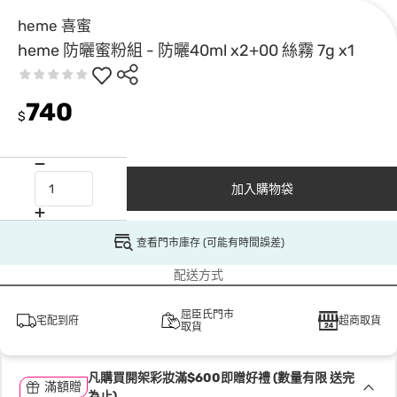
heme 喜蜜
heme 防曬蜜粉組 - 防曬40ml x2+00 絲霧 7g x1
740
$
加入購物袋
查看門市庫存 (可能有時間誤差)
配送方式
屈臣氏門市
宅配到府
超商取貨
取貨
凡購買開架彩妝滿$600即贈好禮 (數量有限 送完
滿額贈
為止)