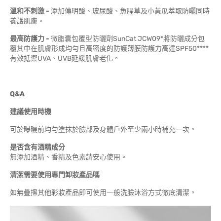
溫和不刺激 -
添加傳明酸、玻尿酸、魚腥草及小黃瓜萃取防曬同時
養護肌膚。
最高防護力 -
微脂囊包覆型防曬劑SunCat JCW09*將防曬成分包
覆其中在肌膚形成均勻且高密度的防護薄膜防護力高達SPF50****
有效抵禦UVA、UVB延緩肌膚老化。
Q&A
建議使用時機
可於曝曬前均勻塗抹於臉部及身體戶外至少兩小時補充一次。
是否含有酒精成分
無添加酒精、香精及色素請安心使用。
清潔需要使用專門卸妝產品嗎
如無疊擦其他彩妝產品即可使用一般洗臉沐浴方式徹底清潔。