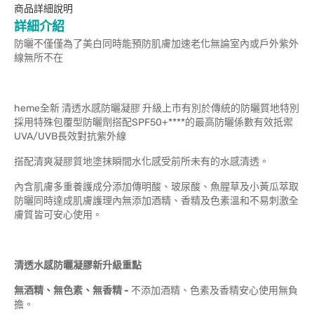
商品詳細說明
詳細介紹
防曬不僅僅為了美白同時能預防肌膚加速老化無論室內或戶外紫外
線無所不在
heme全新 清透水感防曬凝膠 升級上市有別於傳統的防曬質地特別
採用特殊包覆型防曬劑搭配SPF50+****的最高防曬係數有效抵禦
UVA/UVB長效對抗紫外線
搭配清爽凝膠質地塗抹瞬間水化感受前所未有的水感清透。
內含肌膚多重養護成分添加傳明酸、玻尿酸、魚腥草及小黃瓜萃取
防曬同時達成肌膚護理內無添加酒精、香精及色素溫和不易刺激全
膚質皆可安心使用。
清透水感防曬凝膠新升級重點
無酒精、無色素、無香精 -
不添加酒精、色素及香精安心使用無負
擔。