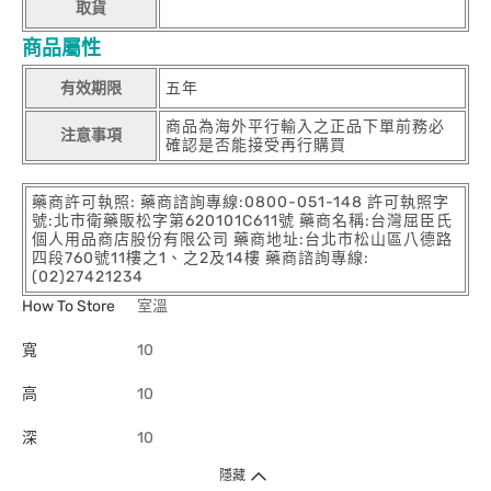
取貨
商品屬性
有效期限
五年
商品為海外平行輸入之正品下單前務必
注意事項
確認是否能接受再行購買
藥商許可執照: 藥商諮詢專線:0800-051-148 許可執照字
號:北市衛藥販松字第620101C611號 藥商名稱:台灣屈臣氏
個人用品商店股份有限公司 藥商地址:台北市松山區八德路
四段760號11樓之1、之2及14樓 藥商諮詢專線:
(02)27421234
How To Store
室溫
寬
10
高
10
深
10
隱藏