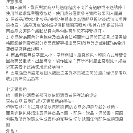
注意事項
1. 個人膚質、髮質對於商品的適應程度不同若有過敏或不適請停止
使用並尋求專業醫療協助。使用成效僅供參考實際效果因人而異。
2. 保養品/香水/化妝品/美髮/美體本身為消耗品拆封後恕無法辦理
退換貨。(新品瑕疵除外請提供相關開箱照片/影片存證)退貨時退
回商品必須是全新狀態且完整包裝否則恕不接受退訂。
3. 商品皆為國內外免稅店及商店合法報關進口保證正貨且以優惠價
格回饋給消費者部分商品保留專櫃出品原貌(無外盒或封膜)為免消
費者疑惑特此說明。
4. 商品包裝無論字型大小、字體粗細、瓶身顏色、印刷方式等皆會
因為商品批號、出產時間、製作國家而有所不同屬正常現象。如要
求完美者不建議使用網路購物。
5. 因電腦螢幕設定及個人觀感之差異本賣場之商品圖片僅供參考以
收到實際商品為準。
七天猶豫期
線上購物的消費者都可以依照消費者保護法的規定
享有商品 貨到日起7天猶豫期的權益。
但猶豫期並非試用期所以您所退 回的商品必須是全新的狀態、
而且完整包裝請注意保持商品本體 、配件、贈品、保證書、原廠
包裝及所有附隨文件或資料的完整性 切勿缺漏任何配件或損毀原
廠
外盒。