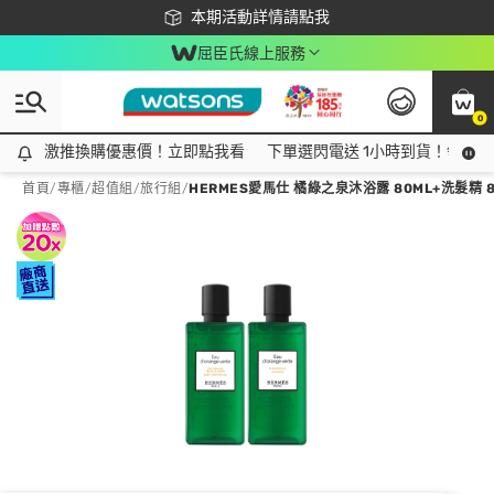
下載app最高回饋$350
本期活動詳情請點我
屈臣氏線上服務
0
激推換購優惠價！立即點我看
激推換購優惠價！立即點我看
下單選閃電送 1小時到貨！領神券
首頁
/
專櫃
/
超值組
/
旅行組
/
HERMES愛馬仕 橘綠之泉沐浴露 80ML+洗髮精 8