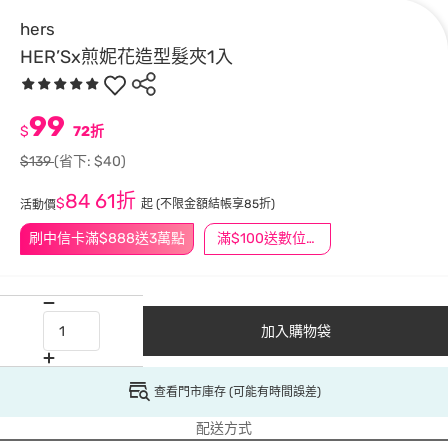
hers
HER’Sx煎妮花造型髮夾1入
99
$
72折
$139
(省下: $40)
84
61折
$
起
(不限金額結帳享85折)
活動價
刷中信卡滿$888送3萬點
滿$100送數位印花
加入購物袋
查看門市庫存 (可能有時間誤差)
配送方式