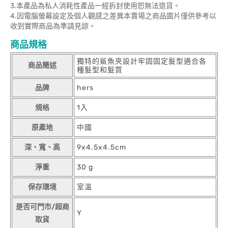
3.本產品為私人消耗性產品一經拆封使用恕無法退貨。
4.因電腦螢幕設定及個人觀感之差異本賣場之商品圖片僅供參考以
收到實際商品為準請見諒。
商品規格
獨特的鯊魚夾設計牢固固定髮型適合各
商品簡述
種髮型和髮質
品牌
hers
規格
1入
原產地
中國
深、寬、高
9x4.5x4.5cm
淨重
30 g
保存環境
室溫
是否可門市/超商
Y
取貨