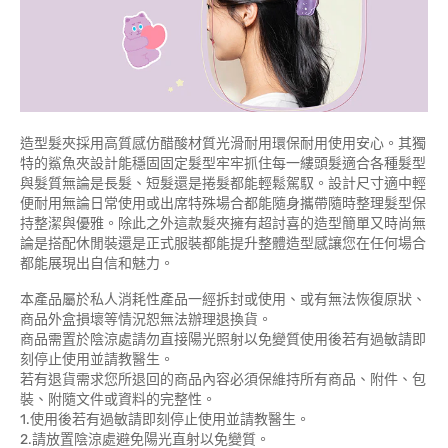
造型髮夾採用高質感仿醋酸材質光滑耐用環保耐用使用安心。其獨
特的鯊魚夾設計能穩固固定髮型牢牢抓住每一縷頭髮適合各種髮型
與髮質無論是長髮、短髮還是捲髮都能輕鬆駕馭。設計尺寸適中輕
便耐用無論日常使用或出席特殊場合都能隨身攜帶隨時整理髮型保
持整潔與優雅。除此之外這款髮夾擁有超討喜的造型簡單又時尚無
論是搭配休閒裝還是正式服裝都能提升整體造型感讓您在任何場合
都能展現出自信和魅力。
本產品屬於私人消耗性產品一經拆封或使用、或有無法恢復原狀、
商品外盒損壞等情況恕無法辦理退換貨。
商品需置於陰涼處請勿直接陽光照射以免變質使用後若有過敏請即
刻停止使用並請教醫生。
若有退貨需求您所退回的商品內容必須保維持所有商品、附件、包
裝、附隨文件或資料的完整性。
1.使用後若有過敏請即刻停止使用並請教醫生。
2.請放置陰涼處避免陽光直射以免變質。