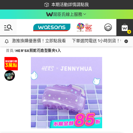
下載app最高回饋$350
本期活動詳情請點我
屈臣氏線上服務
0
激推換購優惠價！立即點我看
激推換購優惠價！立即點我看
下單選閃電送 1小時到貨！領神券
首頁
/
HER’SX煎妮花造型髮夾1入