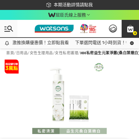
下載app最高回饋$350
本期活動詳情請點我
屈臣氏線上服務
0
激推換購優惠價！立即點我看
激推換購優惠價！立即點我看
下單選閃電送 1小時到貨！領神券
首頁
/
日用品
/
女性生理用品
/
女性私密護理
/
HH私密益生元潔淨露(桑白葉嫩白)