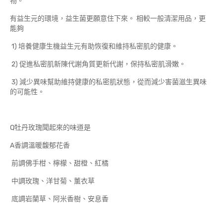
物。
有益生元的環境，益生菌更願意住下來。 相較一般清潔用品，更
能夠
1) 培養健康生機益生元有助恢復和維持私密肌的健康。
2) 促進私密肌新陳代謝角質更新代謝，保持私密肌滑嫩。
3) 減少異味幫助維持健康的私密肌狀態，從而減少害菌滋生異味
的可能性。
Q牡丹玫瑰聞起來的味道是
A香調溫暖馥郁花香
前調佛手柑、檸檬、甜橙、紅橘
中調玫瑰、洋甘菊、薰衣草
底調岩蘭草、阿米香樹、安息香