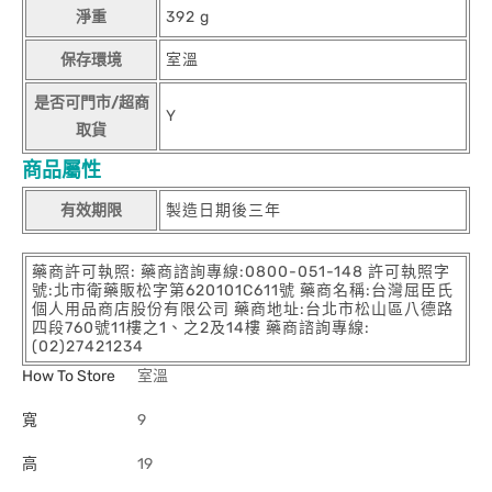
淨重
392 g
保存環境
室溫
是否可門市/超商
Y
取貨
商品屬性
有效期限
製造日期後三年
藥商許可執照: 藥商諮詢專線:0800-051-148 許可執照字
號:北市衛藥販松字第620101C611號 藥商名稱:台灣屈臣氏
個人用品商店股份有限公司 藥商地址:台北市松山區八德路
四段760號11樓之1、之2及14樓 藥商諮詢專線:
(02)27421234
How To Store
室溫
寬
9
高
19