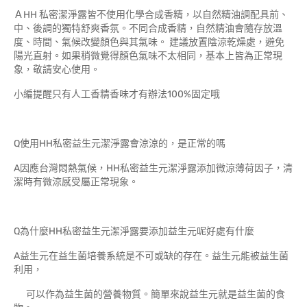
ＡHH 私密潔淨露皆不使用化學合成香精，以自然精油調配具前、
中、後調的獨特舒爽香氛。不同合成香精，自然精油會隨存放溫
度、時間、氣候改變顏色與其氣味。 建議放置陰涼乾燥處，避免
陽光直射。如果稍微覺得顏色氣味不太相同，基本上皆為正常現
象，敬請安心使用。
小編提醒只有人工香精香味才有辦法100%固定哦
Q使用HH私密益生元潔淨露會涼涼的，是正常的嗎
A因應台灣悶熱氣候，HH私密益生元潔淨露添加微涼薄荷因子，清
潔時有微涼感受屬正常現象。
Q為什麼HH私密益生元潔淨露要添加益生元呢好處有什麼
A益生元在益生菌培養系統是不可或缺的存在。益生元能被益生菌
利用，
可以作為益生菌的營養物質。簡單來說益生元就是益生菌的食