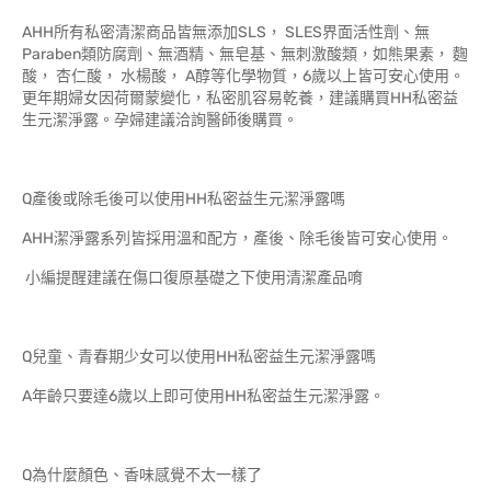
AHH所有私密清潔商品皆無添加SLS， SLES界面活性劑、無
Paraben類防腐劑、無酒精、無皂基、無刺激酸類，如熊果素， 麴
酸， 杏仁酸， 水楊酸， A醇等化學物質，6歲以上皆可安心使用。
更年期婦女因荷爾蒙變化，私密肌容易乾養，建議購買HH私密益
生元潔淨露。孕婦建議洽詢醫師後購買。
Q產後或除毛後可以使用HH私密益生元潔淨露嗎
AHH潔淨露系列皆採用溫和配方，產後、除毛後皆可安心使用。
小編提醒建議在傷口復原基礎之下使用清潔產品唷
Q兒童、青春期少女可以使用HH私密益生元潔淨露嗎
A年齡只要達6歲以上即可使用HH私密益生元潔淨露。
Q為什麼顏色、香味感覺不太一樣了