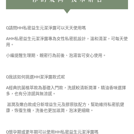
Q請問HH私密益生元潔淨露可以天天使用嗎
AHH私密益生元潔淨露專為女性私密肌設計，溫和清潔，可每天使
用。
小編提醒生理期、親密行為前後、泡湯皆可安心使用。
Q我該如何挑選HH潔淨露款式呢
A經典抗菌植萃款為基礎入門款，洗感較清新潤澤，精油香味選擇
多，也有分涼感與無涼感。
滋潤及嫩白款成分新增益生元及膠原肽配方，幫助維持私密肌健
康，恢復生機，洗後也更加滋潤，泡沫更細緻。
Q懷孕期或更年期可以使用HH私密益生元潔淨露嗎