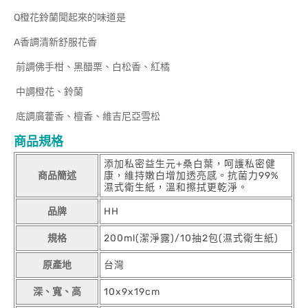
Q橙花鈴蘭聞起來的味道是
A香調清新舒服花香
前調佛手柑、黑醋栗、白松香、紅橘
中調橙花、鈴蘭
底調廣藿香、檀香、維吉尼亞雪松
商品規格
添加私密益生元+桑白葉，呵護私密健
商品簡述
康，維持嫩白增加透亮感。抗菌力99%
濕式衛生紙，溫和擦拭更乾淨。
品牌
HH
規格
200ml(潔淨露)/10抽2包(濕式衛生紙)
原產地
台灣
深、寬、高
10x9x19cm