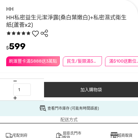
HH
HH私密益生元潔淨露(桑白葉嫩白)+私密濕式衛生
紙(蘆薈x2)
599
$
刷滙豐卡滿$888送3萬點
民生/髮類滿$388送舒潔冰巾
滿$100
加入購物袋
查看門市庫存 (可能有時間誤差)
配送方式
屈臣氏門市
宅配到府
超商取貨
取貨