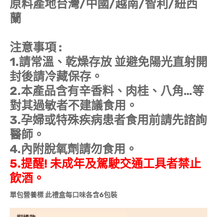
原料產地台灣/中國/越南/智利/紐西
蘭
注意事項 :
1.請常溫、乾燥存放 並避免陽光直射開
封後請冷藏保存。
2.本產品含有辛香料、肉桂、八角…等
對其過敏者不建議食用。
3.孕婦或特殊疾病患者食用前請先諮詢
醫師。
4.內附脫氧劑請勿食用。
5.提醒! 未成年及駕駛交通工具者禁止
飲酒。
單包營養標 此禮盒每口味各含6包裝