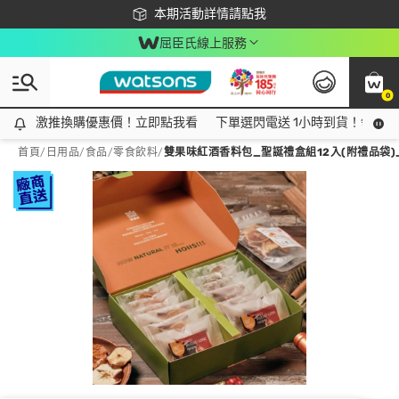
下載app最高回饋$350
本期活動詳情請點我
屈臣氏線上服務
0
激推換購優惠價！立即點我看
激推換購優惠價！立即點我看
下單選閃電送 1小時到貨！領神券
首頁
/
日用品
/
食品
/
零食飲料
/
雙果味紅酒香料包_聖誕禮盒組12入(附禮品袋)_