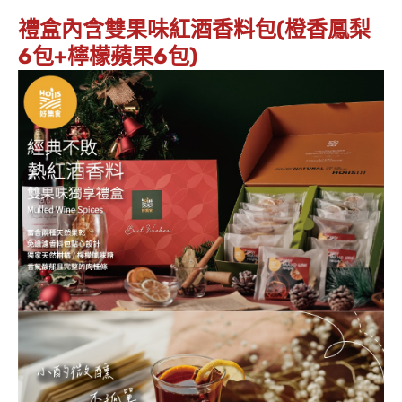
禮盒內含雙果味紅酒香料包(橙香鳳梨
6包+檸檬蘋果6包)