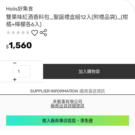
Hoiis好集食
雙果味紅酒香料包_聖誕禮盒組12入(附禮品袋)_(柑
橘+檸檬各6入)
1,560
$
加入購物袋
SUPPLIER INFORMATION :廠商直送資訊
禾藝事有限公司
廠商出貨詳細資訊
進入廠商專店逛逛，湊免運