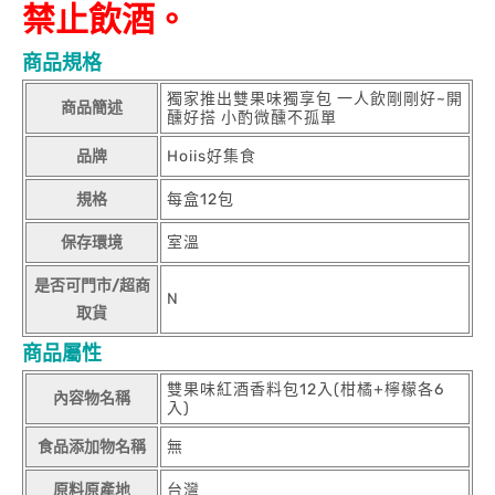
禁止飲酒。
商品規格
獨家推出雙果味獨享包 一人飲剛剛好~開
商品簡述
醺好搭 小酌微醺不孤單
品牌
Hoiis好集食
規格
每盒12包
保存環境
室溫
是否可門市/超商
N
取貨
商品屬性
雙果味紅酒香料包12入(柑橘+檸檬各6
內容物名稱
入)
食品添加物名稱
無
原料原產地
台灣