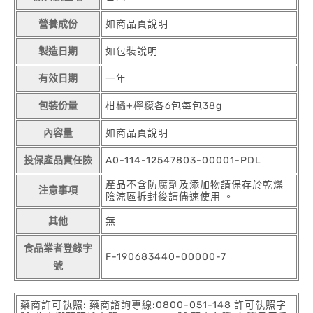
營養成份
如商品頁說明
製造日期
如包裝說明
有效日期
一年
包裝份量
柑橘+檸檬各6包每包38g
內容量
如商品頁說明
投保產品責任險
A0-114-12547803-00001-PDL
產品不含防腐劑及添加物請保存於乾燥
注意事項
陰涼區拆封後請儘速使用 。
其他
無
食品業者登錄字
F-190683440-00000-7
號
藥商許可執照: 藥商諮詢專線:0800-051-148 許可執照字