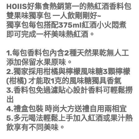
HOIIS好集食熱銷第一的熱紅酒香料包
雙果味獨享包 一人飲剛剛好~
獨享包每包搭配375ml紅酒小火悶煮
即可完成一杯美味熱紅酒。
1.每包香料包內含2種天然果乾無人工
添加保留水果原味。
2.獨家採用柑橘與檸檬風味糖3顆檸檬
(柑橘) 才能取1克的風味糖獨具香氣
3.香料包免過濾貼心設計香料可輕鬆撈
出
4.禮盒包裝 時尚大方送禮自用兩相宜
5.多元喝法輕鬆上手加入紅酒或果汁熱
飲享有不同美味。