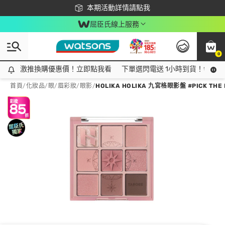
下載app最高回饋$350
本期活動詳情請點我
屈臣氏線上服務
0
激推換購優惠價！立即點我看
激推換購優惠價！立即點我看
下單選閃電送 1小時到貨！領神券
首頁
/
化妝品
/
眼/眉彩妝
/
眼影
/
HOLIKA HOLIKA 九宮格眼影盤 #PICK THE 