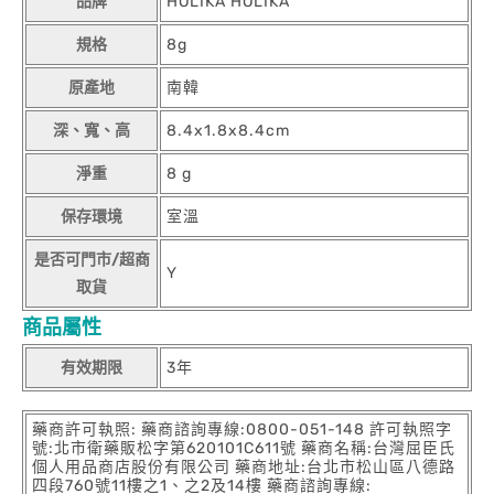
品牌
HOLIKA HOLIKA
規格
8g
原產地
南韓
深、寬、高
8.4x1.8x8.4cm
淨重
8 g
保存環境
室溫
是否可門市/超商
Y
取貨
商品屬性
有效期限
3年
藥商許可執照: 藥商諮詢專線:0800-051-148 許可執照字
號:北市衛藥販松字第620101C611號 藥商名稱:台灣屈臣氏
個人用品商店股份有限公司 藥商地址:台北市松山區八德路
四段760號11樓之1、之2及14樓 藥商諮詢專線: