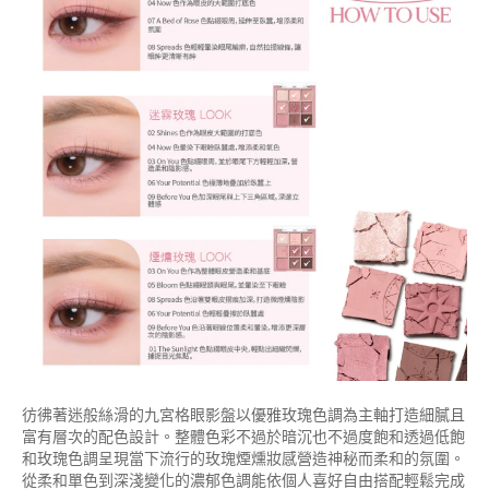
彷彿著迷般絲滑的九宮格眼影盤以優雅玫瑰色調為主軸打造細膩且
富有層次的配色設計。整體色彩不過於暗沉也不過度飽和透過低飽
和玫瑰色調呈現當下流行的玫瑰煙燻妝感營造神秘而柔和的氛圍。
從柔和單色到深淺變化的濃郁色調能依個人喜好自由搭配輕鬆完成