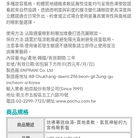
多種妝容風格。粉體質地細緻柔軟延展性佳能均勻呈現色澤使妝感
看起來自然協調。透過透明度與彩度的層次變化讓眼妝更具深度與
立體感適合日常外出、約會或正式場合使用是兼具實用性與風格感
的眼影盤選擇。
使用方法:沾取適量眼影粉層加堆疊打造亮麗眼妝。
保存方法:請置於陰涼乾燥處避免陽光直射避免孩童取用。
注意事項:使用後若發生敏感不適現象請立即停止使用並洽
詢專業醫師。
內容量:8g/產地:韓國/有效期間:三年
批號/有效日期:如包裝下方所示(西元年/月/日)
製造廠:ENPRANI Co. Ltd
製造廠地址:88 Chukhang-daero 296 beon-gil Jung-gu
Incheon-si Korea
輸入業者:柏炬股份有限公司(Since 1991)
地址:新北市五股區五工六路70號
電話:02-2299-7723/網址:www.pochu.com.tw
商品規格
彷彿著迷絲滑-質地柔軟、氣氛神秘的九
商品簡述
宮格眼影盤