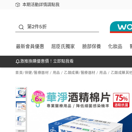
本期活動詳情請點我
下載app最高回饋$350
善存
第2件5折
最新會員優惠
屈臣氏獨家
臉部保養
化妝品
激推換購優惠價！立即點我看
首頁
/
保健
/
醫療器材 / 用品 / 乙類成藥
/
醫療器材 / 用品 / 乙類成藥其