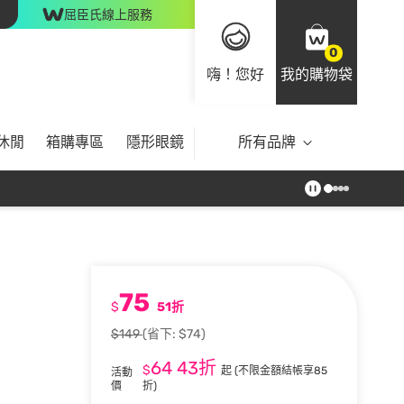
屈臣氏線上服務
0
嗨！您好
我的購物袋
休閒
箱購專區
隱形眼鏡
所有品牌
75
$
51折
$149
(省下: $74)
64
43折
$
起
(不限金額結帳享85
活動
價
折)