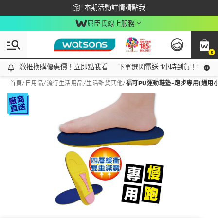
下載app最高回饋$350
本期活動詳情請點我
屈臣氏線上服務
0
激推換購優惠價！立即點我看
激推換購優惠價！立即點我看
下單選閃電送 1小時到貨！領神券
首頁
/
日用品
/
流行生活用品
/
生活雜貨其他
/
福可PU運動鞋墊-跑步專用(通用小