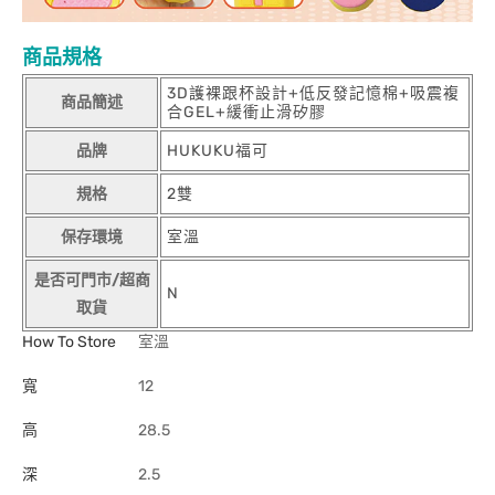
商品規格
3D護裸跟杯設計+低反發記憶棉+吸震複
商品簡述
合GEL+緩衝止滑矽膠
品牌
HUKUKU福可
規格
2雙
保存環境
室溫
是否可門市/超商
N
取貨
How To Store
室溫
寬
12
高
28.5
深
2.5