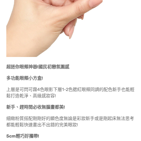
超迷你眼頰神器!
國民初戀氛圍感
多功能眼頰小方盒!
上層是可閃可霧4色眼影下層1-2色腮紅眼頰同調的配色新手也能輕
鬆打造乾淨、高級感妝容!
新手、趕時間必收無腦畫都美!
細緻粉質搭配剛剛好的顯色度無論是彩妝新手或是剛起床無法思考
都能輕鬆快速畫出不出錯的完美眼妝!
5cm
輕巧好攜帶!