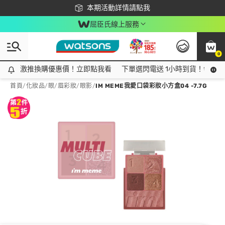
下載app最高回饋$350
本期活動詳情請點我
屈臣氏線上服務
0
激推換購優惠價！立即點我看
激推換購優惠價！立即點我看
下單選閃電送 1小時到貨！領神券
首頁
/
化妝品
/
眼/眉彩妝
/
眼影
/
IM MEME我愛口袋彩妝小方盒04 -7.7G