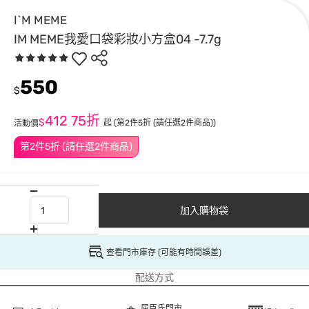
I`M MEME
IM MEME我愛口袋彩妝小方盒04 -7.7g
550
$
412
75折
$
起
(第2件5折 (請任選2件商品))
活動價
第2件5折 (請任選2件商品)
加入購物袋
查看門市庫存 (可能有時間誤差)
配送方式
屈臣氏門市