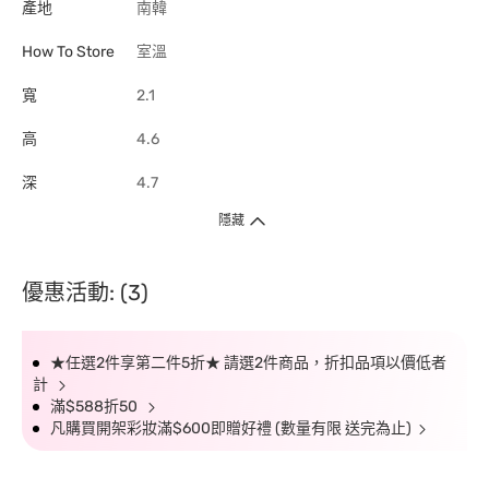
產地
南韓
How To Store
室溫
寬
2.1
高
4.6
深
4.7
隱藏
優惠活動: (3)
★任選2件享第二件5折★ 請選2件商品，折扣品項以價低者
計
滿$588折50
凡購買開架彩妝滿$600即贈好禮 (數量有限 送完為止)