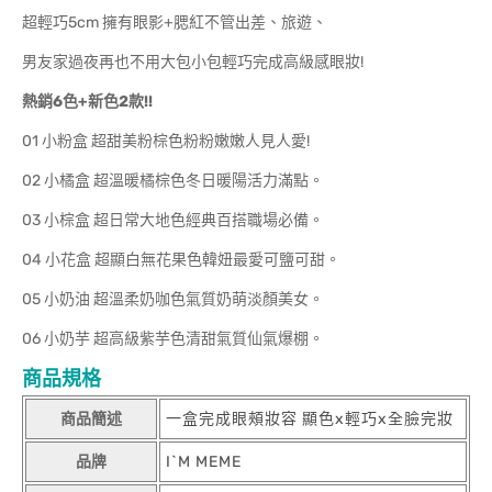
超輕巧5cm 擁有眼影+腮紅不管出差、旅遊、
男友家過夜再也不用大包小包輕巧完成高級感眼妝!
熱銷6
色+
新色2
款!!
01 小粉盒 超甜美粉棕色粉粉嫩嫩人見人愛!
02 小橘盒 超溫暖橘棕色冬日暖陽活力滿點。
03 小棕盒 超日常大地色經典百搭職場必備。
04 小花盒 超顯白無花果色韓妞最愛可鹽可甜。
05 小奶油 超溫柔奶咖色氣質奶萌淡顏美女。
06 小奶芋 超高級紫芋色清甜氣質仙氣爆棚。
商品規格
商品簡述
一盒完成眼頰妝容 顯色x輕巧x全臉完妝
品牌
I`M MEME