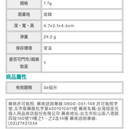
規格
7.7g
原產地
南韓
深、寬、高
4.7x2.1x4.6cm
淨重
29.2 g
保存環境
室溫
是否可門市/超商
Y
取貨
商品屬性
有效期限
36個月
藥商許可執照: 藥商諮詢專線:0800-051-148 許可執照字
號:北市衛藥販松字第620101C611號 藥商名稱:台灣屈臣氏
個人用品商店股份有限公司 藥商地址:台北市松山區八德路
四段760號11樓之1、之2及14樓 藥商諮詢專線:
(02)27421234