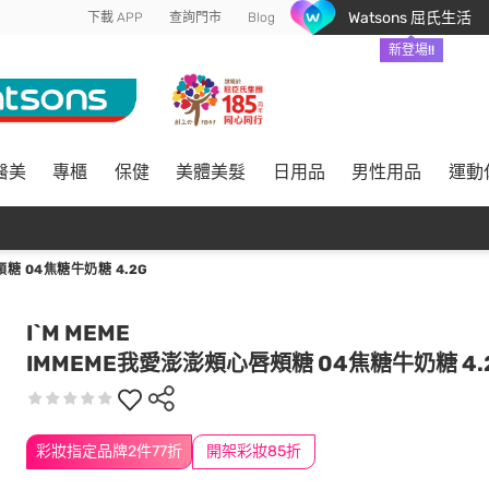
Watsons 屈氏生活
下載 APP
查詢門市
Blog
新登場!!
醫美
專櫃
保健
美體美髮
日用品
男性用品
運動
糖 04焦糖牛奶糖 4.2G
I`M MEME
IMMEME我愛澎澎頰心唇頰糖 04焦糖牛奶糖 4.
彩妝指定品牌2件77折
開架彩妝85折