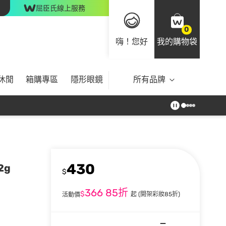
屈臣氏線上服務
0
嗨！您好
我的購物袋
休閒
箱購專區
隱形眼鏡
所有品牌
430
2g
$
366
85折
$
起
(開架彩妝85折)
活動價