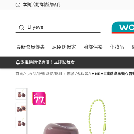
本期活動詳情請點我
下載app最高回饋$350
K beauty
Lilyeve
最新會員優惠
屈臣氏獨家
臉部保養
化妝品
激推換購優惠價！立即點我看
首頁
/
化妝品
/
臉部彩妝
/
腮紅 / 修容 /遮瑕膏
/
IMMEME我愛澎澎頰心唇頰