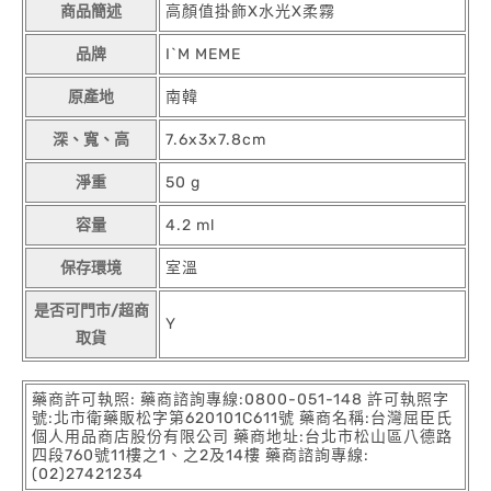
商品簡述
高顏值掛飾X水光X柔霧
品牌
I`M MEME
原產地
南韓
深、寬、高
7.6x3x7.8cm
淨重
50 g
容量
4.2 ml
保存環境
室溫
是否可門市/超商
Y
取貨
藥商許可執照: 藥商諮詢專線:0800-051-148 許可執照字
號:北市衛藥販松字第620101C611號 藥商名稱:台灣屈臣氏
個人用品商店股份有限公司 藥商地址:台北市松山區八德路
四段760號11樓之1、之2及14樓 藥商諮詢專線:
(02)27421234