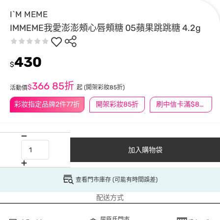
I`M MEME
IMMEME我愛澎澎頰心唇頰糖 05蘋果跳跳糖 4.2g
430
$
366
85折
$
起
(開架彩妝85折)
活動價
彩妝指定品牌2件77折
開架彩妝85折
刷中信卡滿$888送3萬點
加入購物袋
查看門市庫存 (可能有時間誤差)
配送方式
屈臣氏門市