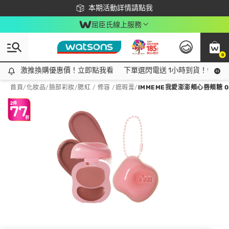
下載app最高回饋$350
本期活動詳情請點我
屈臣氏線上服務
0
激推換購優惠價！立即點我看
激推換購優惠價！立即點我看
下單選閃電送 1小時到貨！領神券
首頁
/
化妝品
/
臉部彩妝
/
腮紅 / 修容 /遮瑕膏
/
IMMEME我愛澎澎頰心唇頰糖 0