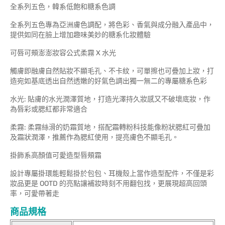
全系列五色，韓系低飽和糖系色調
全系列五色專為亞洲膚色調配，將色彩、香氣與成分融入產品中，
提供如同在臉上增加趣味美妙的糖系化妝體驗
可唇可頰澎澎妝容公式柔霧 X 水光
觸膚即融膚自然貼妝不顯毛孔、不卡紋，可單擦也可疊加上妝，打
造宛如基底透出自然透嫩的好氣色調出獨一無二的專屬糖系色彩
水光: 貼膚的水光潤澤質地，打造光澤持久妝感又不破壞底妝，作
為唇彩或腮紅都非常適合
柔霧: 柔霧絲滑的奶霜質地，搭配霜轉粉科技能像粉狀腮紅可疊加
及霜狀潤澤，推薦作為腮紅使用，提亮膚色不顯毛孔。
掛飾系高顏值可愛造型唇頰霜
設計專屬掛環能輕鬆掛於包包、耳機殼上當作造型配件，不僅是彩
妝品更是 OOTD 的亮點讓補妝時刻不用翻包找，更展現超高回頭
率，可愛帶著走
商品規格