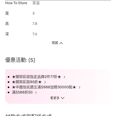
How To Store
室溫
寬
3
高
7.8
深
7.6
隱藏
優惠活動: (5)
★開架彩妝指定品牌2件77折★
★開架彩妝85折★
★中國信託週五滿$888加贈30000點★
滿$588折50
看更多