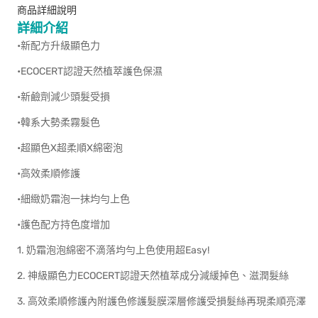
商品詳細說明
詳細介紹
•新配方升級顯色力
•ECOCERT認證天然植萃護色保濕
•新鹼劑減少頭髮受損
•韓系大勢柔霧髮色
•超顯色X超柔順X綿密泡
•高效柔順修護
•細緻奶霜泡一抹均勻上色
•護色配方持色度增加
1. 奶霜泡泡綿密不滴落均勻上色使用超Easy!
2. 神級顯色力ECOCERT認證天然植萃成分減緩掉色、滋潤髮絲
3. 高效柔順修護內附護色修護髮膜深層修護受損髮絲再現柔順亮澤