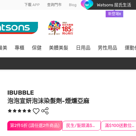
Watsons 屈氏生活
下載 APP
查詢門市
Blog
新登場!!
醫美
專櫃
保健
美體美髮
日用品
男性用品
運動
IBUBBLE
泡泡宣妍泡沫染髮劑-煙燻亞麻
第2件5折 (請任選2件商品)
民生/髮類滿$388送舒潔冰巾
滿$100送數位印花