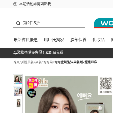
本期活動詳情請點我
下載app最高回饋$350
善存
第2件5折
最新會員優惠
屈臣氏獨家
臉部保養
化妝品
激推換購優惠價！立即點我看
首頁
/
美體美髮
/
染髮
/
泡泡染
/
泡泡宣妍泡沫染髮劑-煙燻亞麻