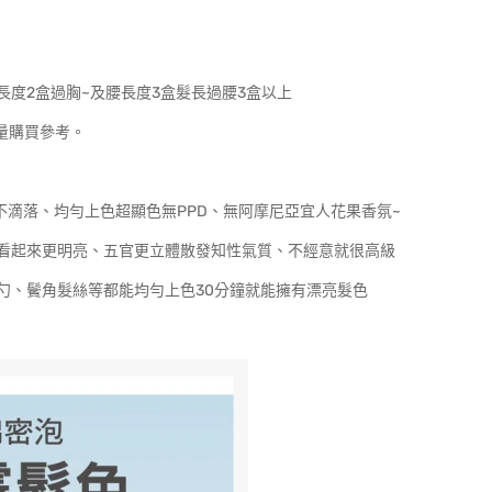
長度2盒過胸~及腰長度3盒髮長過腰3盒以上
量購買參考。
綿密不滴落、均勻上色超顯色無PPD、無阿摩尼亞宜人花果香氛~
看起來更明亮、五官更立體散發知性氣質、不經意就很高級
勺、鬢角髮絲等都能均勻上色30分鐘就能擁有漂亮髮色