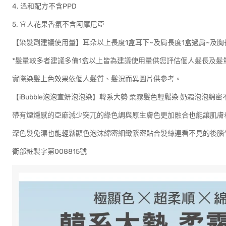
4. 溫和配方不含PPD
5. 宜人花果香氛不含阿摩尼亞
【染髮劑建議使用量】耳朵以上長度1盒耳下~及肩長度1盒過肩~及胸
*髮量較多者建議多備1盒以上皆為建議使用量供您評估個人髮長及髮
實際染髮上色效果依個人髮質、髮況而異圖片供參考。
【iBubble泡泡宣妍泡泡染】韓系大勢 柔霧髮色輕鬆染 奶霜泡泡
帶有煙燻感的亞麻減少突兀的綠色調與原生膚色更加融合也能讓肌膚
深色髮免漂也能輕鬆顯色泡沫綿密細緻緊密貼合髮絲連看不見的後腦
衛部粧製字第008815號