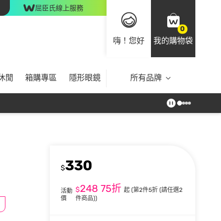
屈臣氏線上服務
0
嗨！您好
我的購物袋
休閒
箱購專區
隱形眼鏡
所有品牌
330
$
248
75折
$
起
(第2件5折 (請任選2
活動
價
件商品))