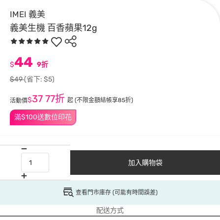
IMEI 義美
義美生機 百香蘋果12g
44
$
9折
$49
(省下: $5)
37
77折
$
起
(不限金額結帳享85折)
活動價
滿$100送數位印花
加入購物袋
查看門市庫存 (可能有時間誤差)
配送方式