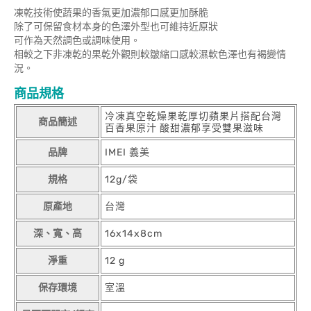
凍乾技術使蔬果的香氣更加濃郁口感更加酥脆
除了可保留食材本身的色澤外型也可維持近原狀
可作為天然調色或調味使用。
相較之下非凍乾的果乾外觀則較皺縮口感較濕軟色澤也有褐變情
況。
商品規格
冷凍真空乾燥果乾厚切蘋果片搭配台灣
商品簡述
百香果原汁 酸甜濃郁享受雙果滋味
品牌
IMEI 義美
規格
12g/袋
原產地
台灣
深、寬、高
16x14x8cm
淨重
12 g
保存環境
室溫