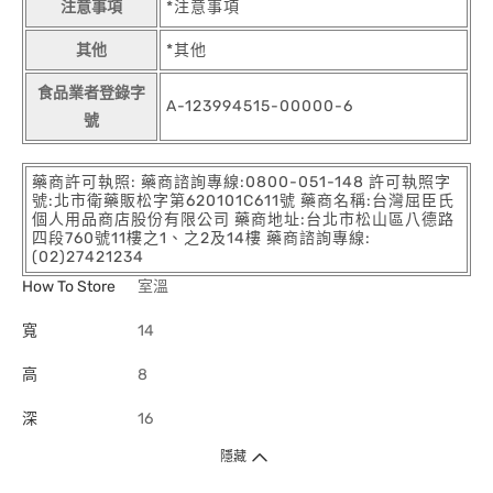
注意事項
*注意事項
其他
*其他
食品業者登錄字
A-123994515-00000-6
號
藥商許可執照: 藥商諮詢專線:0800-051-148 許可執照字
號:北市衛藥販松字第620101C611號 藥商名稱:台灣屈臣氏
個人用品商店股份有限公司 藥商地址:台北市松山區八德路
四段760號11樓之1、之2及14樓 藥商諮詢專線:
(02)27421234
How To Store
室溫
寬
14
高
8
深
16
隱藏