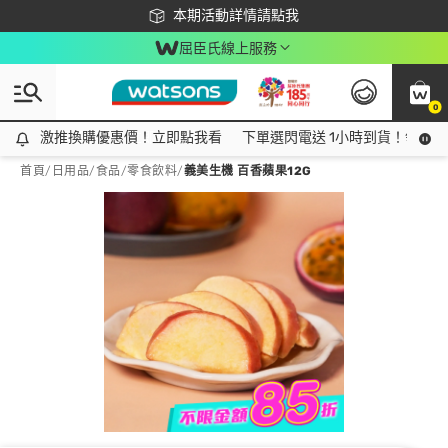
下載app最高回饋$350
本期活動詳情請點我
屈臣氏線上服務
0
激推換購優惠價！立即點我看
激推換購優惠價！立即點我看
下單選閃電送 1小時到貨！領神券
首頁
/
日用品
/
食品
/
零食飲料
/
義美生機 百香蘋果12G