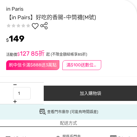
in Paris
【in Pairs】好吃的香腸-中筒襪(M號)
149
$
127
85折
$
起
(不限金額結帳享85折)
活動價
刷中信卡滿$888送3萬點
滿$100送數位印花
加入購物袋
查看門市庫存 (可能有時間誤差)
配送方式
屈臣氏門市