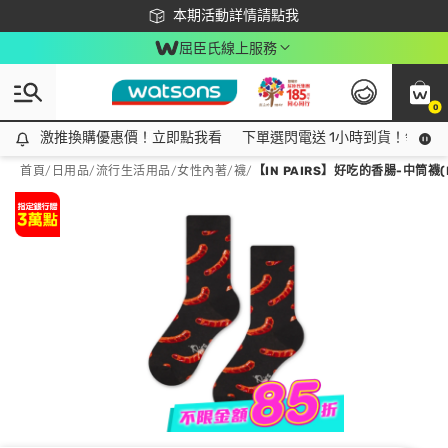
下載app最高回饋$350
本期活動詳情請點我
屈臣氏線上服務
0
激推換購優惠價！立即點我看
激推換購優惠價！立即點我看
下單選閃電送 1小時到貨！領神券
首頁
/
日用品
/
流行生活用品
/
女性內著/襪
/
【IN PAIRS】好吃的香腸-中筒襪(