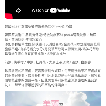
韓國isLeaf 女性私密防護慕絲250ml-花妍巧語
韓國原裝進口 品質有保證! 低敏防護慕絲 ph4.0弱酸洗淨，無酒
精、無防腐劑 使用超放心
添加多種植萃成份:迷迭香可以減緩異味/金盞花可以舒緩肌膚乾燥
發癢不適/山茶花補充水分/月見草萃取可以保濕滋潤/洛神花萃取
具有維生素C 含有花果成份、8種花水成分
前調 : 佛手柑 / 中調 : 牡丹花，大馬士革玫瑰 / 後調 : 白麝香
珍貴敏感的私密處，更需要特別去護理，每天清洗給予私密處該有
的保養很重要，如果長期使用沐浴乳或是香皂清洗私密處，很容易
破壞私密處的酸鹼平衡，因此需要特別用私密清潔護理的產品清
洗，一起堅守保護脆弱的私密能乾淨清爽。