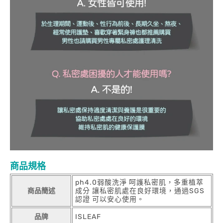
商品規格
ph4.0弱酸洗淨 呵護私密肌，多重植萃
商品簡述
成分 讓私密肌處在良好環境，通過SGS
認證 可以安心使用。
品牌
ISLEAF