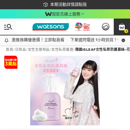
下載app最高回饋$350
本期活動詳情請點我
屈臣氏線上服務
0
激推換購優惠價！立即點我看
激推換購優惠價！立即點我看
下單選閃電送 1小時到貨！領神券
首頁
/
日用品
/
女性生理用品
/
女性私密護理
/
韓國ISLEAF女性私密防護慕絲-花