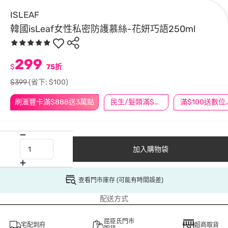
ISLEAF
韓國isLeaf女性私密防護慕絲-花妍巧語250ml
299
$
75折
$399
(省下: $100)
刷滙豐卡滿$888送3萬點
民生/髮類滿$388送舒潔冰巾
滿$100
加入購物袋
查看門市庫存 (可能有時間誤差)
配送方式
屈臣氏門市
宅配到府
超商取貨