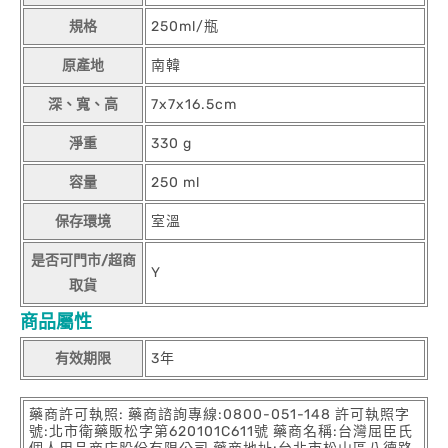
規格
250ml/瓶
原產地
南韓
深、寬、高
7x7x16.5cm
淨重
330 g
容量
250 ml
保存環境
室溫
是否可門市/超商
Y
取貨
商品屬性
有效期限
3年
藥商許可執照: 藥商諮詢專線:0800-051-148 許可執照字
號:北市衛藥販松字第620101C611號 藥商名稱:台灣屈臣氏