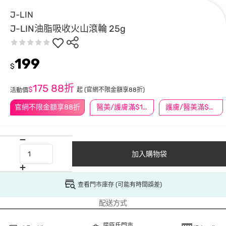
J-LIN
J-LIN油脂吸收火山滾輪 25g
199
$
175
88折
$
起
(官網不限金額享88折)
活動價
官網不限金額享88折
醫美/護膚滿$1200送$200
護膚/醫美滿$600送好禮
加入購物袋
查看門市庫存 (可能有時間誤差)
配送方式
屈臣氏門市