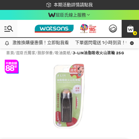
下載app最高回饋$350
本期活動詳情請點我
屈臣氏線上服務
0
激推換購優惠價！立即點我看
激推換購優惠價！立即點我看
下單選閃電送 1小時到貨！領神券
首頁
/
屈臣氏獨家
/
臉部保養
/
吸油面紙
/
J-LIN油脂吸收火山滾輪 25G