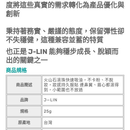
度將這些真實的需求轉化為產品優化與
創新
秉持著務實、嚴謹的態度，保留彈性卻
不失穩健，這種兼容並蓄的特質
也正是 J-LIN 能夠穩步成長、脫穎而
出的關鍵之一
商品規格
火山石滾珠快速吸油，不卡粉、不脫
商品簡述
妝，妝感持久服貼 連鼻翼、眉心都滾得
到，小範圍也不放過
品牌
J—LIN
規格
25g
原產地
台灣