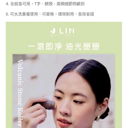
4. 全臉皆可用，T字、額頭、兩頰細節照顧到
5. 可水洗重複使用、可替換，環保耐用、長效省錢