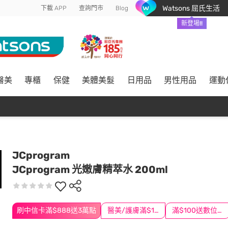
Watsons 屈氏生活
下載 APP
查詢門市
Blog
新登場!!
醫美
專櫃
保健
美體美髮
日用品
男性用品
運動
JCprogram
JCprogram 光嫩膚精萃水 200ml
刷中信卡滿$888送3萬點
醫美/護膚滿$1200送$200
滿$100送數位印花