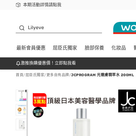
本期活動詳情請點我
下載app最高回饋$350
K beauty
Lilyeve
最新會員優惠
屈臣氏獨家
臉部保養
化妝品
激推換購優惠價！立即點我看
首頁
/
屈臣氏獨家
/
更多自有品牌
/
JCPROGRAM 光嫩膚精萃水 200ML