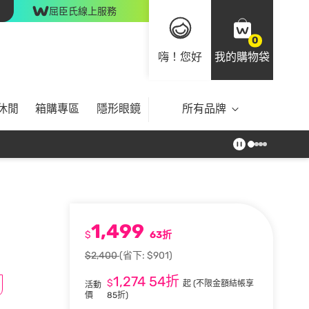
屈臣氏線上服務
0
嗨！您好
我的購物袋
休閒
箱購專區
隱形眼鏡
所有品牌
1,499
$
63折
$2,400
(省下: $901)
1,274
54折
$
起
(不限金額結帳享
活動
價
85折)