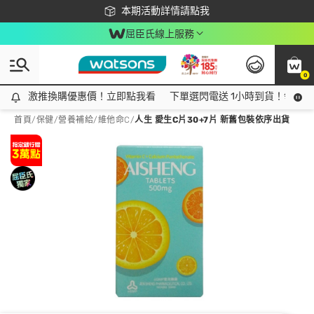
下載app最高回饋$350
本期活動詳情請點我
屈臣氏線上服務
0
激推換購優惠價！立即點我看
激推換購優惠價！立即點我看
下單選閃電送 1小時到貨！領神券
首頁
/
保健
/
營養補給
/
維他命C
/
人生 愛生C片30+7片 新舊包裝依序出貨