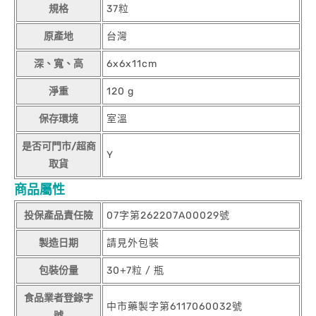
規格
37粒
原產地
台灣
深、寬、高
6x6x11cm
淨重
120 g
保存環境
室溫
是否可門市/超商
Y
取貨
商品屬性
投保產品責任險
07字第262207A00029號
製造日期
請見外包裝
包裝份量
30+7粒 / 瓶
食品業者登錄字
中市藥製字第6117060032號
號