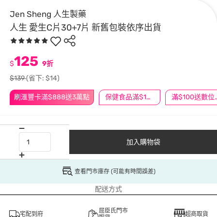
Jen Sheng 人生製藥
人生 愛生C片30+7片 新舊包裝依序出貨
125
$
9折
$139
(省下: $14)
刷滙豐卡滿$888送3萬點
保健食品滿$1200送$100
滿$100
加入購物袋
查看門市庫存 (可能有時間誤差)
配送方式
屈臣氏門市
宅配到府
超商取貨