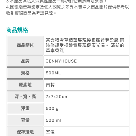
3.本產品為私人消耗性產品一經拆封使用恕無法退貨。
4.因電腦螢幕設定及個人觀感之差異本賣場之商品圖片僅供參考以
收到實際商品為準請見諒。
商品規格
富含積雪草精華展現髮根蓬鬆豐盈感 同
商品簡述
時修護受損髮質展現健康光澤。 清新的
草本香氣
品牌
JENNYHOUSE
規格
500ML
原產地
南韓
深、寬、高
7x7x20cm
淨重
500 g
容量
500 ml
保存環境
室溫