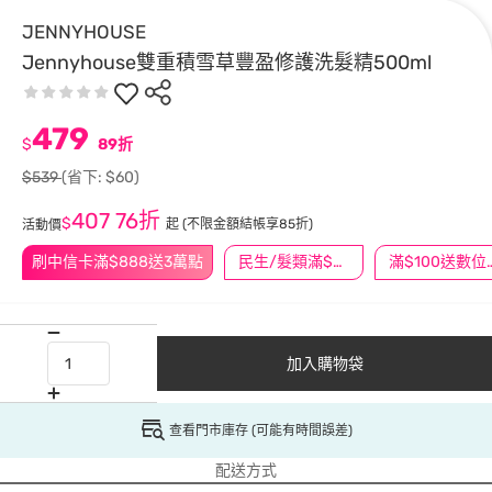
JENNYHOUSE
Jennyhouse雙重積雪草豐盈修護洗髮精500ml
479
$
89折
$539
(省下: $60)
407
76折
$
起
(不限金額結帳享85折)
活動價
刷中信卡滿$888送3萬點
民生/髮類滿$388送舒潔冰巾
滿$100
加入購物袋
查看門市庫存 (可能有時間誤差)
配送方式