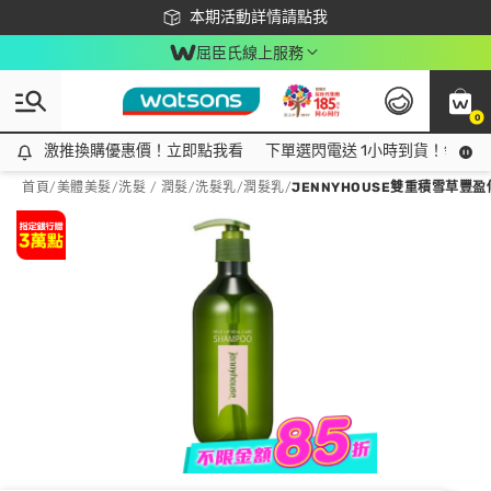
下載app最高回饋$350
本期活動詳情請點我
屈臣氏線上服務
0
激推換購優惠價！立即點我看
激推換購優惠價！立即點我看
下單選閃電送 1小時到貨！領神券
首頁
/
美體美髮
/
洗髮 / 潤髮
/
洗髮乳/潤髮乳
/
JENNYHOUSE雙重積雪草豐盈