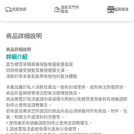
屈臣氏門市
宅配到府
超商取貨
取貨
商品詳細說明
商品詳細說明
詳細介紹
富含積雪草精華展現髮根蓬鬆豐盈感
同時修護受損髮質展現健康光澤。
清新的草本香氣能帶來愉悅的髮沐體驗
本產品屬於私人消耗性產品一經拆封或使用、或有無法恢復原狀、
商品外盒損壞等情況恕無法辦理退換貨。
商品需置於陰涼處請勿直接陽光照射以免變質使用後若有過敏請即
刻停止使用並請教醫生。
若有退貨需求您所退回的商品內容必須保維持所有商品、附件、包
裝、附隨文件或資料的完整性。
1.使用後若有過敏請即刻停止使用並請教醫生。
2.請放置陰涼處避免陽光直射以免變質。