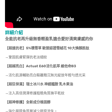
詳細介紹
全能抗老再升級無香輕盈乳適合愛好清爽膚感的你
【超速抗老】5%
積雪草 歐盟認證雪絨花 10大煥顏胜肽
→鞏固肌膚緊彈抗老淡細紋
【超越亮白】Actuat E60
活化肌萃 維他命B3
→活化肌源輔助亮白驅離黯沉無光綻放年輕勻透光采
【超狂保濕】瑞士冰川水 神經醯胺 乳木果油
→注入高倍潤澤修護粗糙角質撫平乾紋
【超神修護】全新成分植固醇
→強化屏障角質層減少膠原流失。