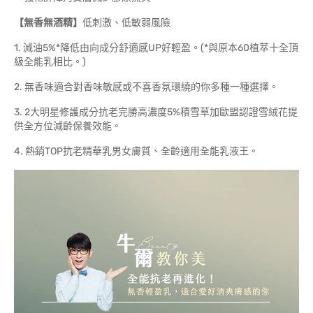
【無香無酒精】
低刺激、低敏弱風險
1. 減油5%*降低由向成分舒適感UP好輕盈。(*與原本60植萃十全頂
級全能乳相比。)
2. 無香味適合對香味敏感或不喜香氛環繞的你多種一種選擇。
3. 2大明星修護成分抗老完勝高濃度5%積雪草加歐盟認證雪絨花提
供全方位減齡保養效能。
4. 熱銷TOP抗老精華乳男女膚質、全齡適用全能乳液王。