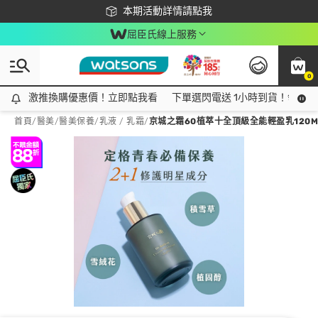
下載app最高回饋$350
本期活動詳情請點我
屈臣氏線上服務
0
激推換購優惠價！立即點我看
激推換購優惠價！立即點我看
下單選閃電送 1小時到貨！領神券
首頁
/
醫美
/
醫美保養
/
乳液 / 乳霜
/
京城之霜60植萃十全頂級全能輕盈乳120ML