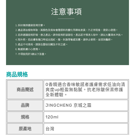
商品規格
0香精適合香味敏感者護膚需求低油向清
商品簡述
爽度up輕盈無黏膩。抗老除皺保濕修護
全新體驗。
品牌
JINGCHENG 京城之霜
規格
120ml
原產地
台灣