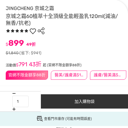
JINGCHENG 京城之霜
京城之霜60植萃十全頂級全能輕盈乳120ml(減油/
無香/抗老)
899
$
49折
$1,840
(省下: $941)
791
43折
$
起
(官網不限金額享88折)
活動價
官網不限金額享88折
醫美/護膚滿$1200送$200
護膚/醫美滿$600送好禮
加入購物袋
查看門市庫存 (可能有時間誤差)