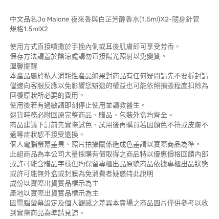
中文品名Jo Malone 夜來香與白芷芳醇香水(1.5ml)X2-隨身針管
規格1.5mlX2
使用方式直接噴撒於手挽內側或耳後肌膚即可享受芳香。
保存方法請置於陰涼處請勿直接陽光照射以免變質。
溫馨提醒
本產品屬於私人消耗性產品如果對商品有任何疑問請先不要拆封請
儘速向客服反應以免影響您辦退的權益也可能依照損毀程度扣除為
回復原狀所必要的費用。
使用後若有過敏請即刻停止使用並請教醫生。
退貨時務必附回原完整商品、贈品、包裝外盒均齊全。
商品建議下訂前先實際試色、試用後再購買若因顏色不符或皮膚不
適等症狀恕不接受退換。
個人電腦螢幕差異、照片拍攝關係造成色差請以實際商品為準。
此組商品為本公司大量採購有償取得之商品特以優惠價格回饋內部
或許可能含贈品字樣但均保留專櫃出品原貌商品依據專櫃出品狀態
或許可能無外盒或封膜為免消費者疑惑特此說明
成份以實際出貨實品標示為主
產地以實際出貨實品標示為主
因電腦螢幕設定及個人觀感之差異本賣場之商品圖片僅供參考以收
到實際商品為準請見諒。