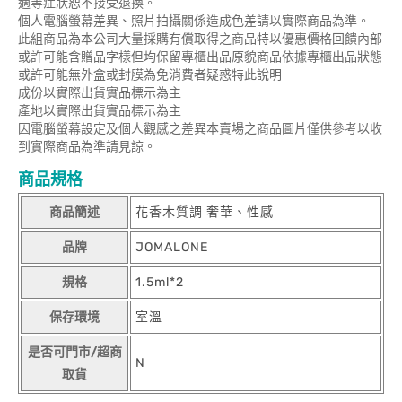
適等症狀恕不接受退換。
個人電腦螢幕差異、照片拍攝關係造成色差請以實際商品為準。
此組商品為本公司大量採購有償取得之商品特以優惠價格回饋內部
或許可能含贈品字樣但均保留專櫃出品原貌商品依據專櫃出品狀態
或許可能無外盒或封膜為免消費者疑惑特此說明
成份以實際出貨實品標示為主
產地以實際出貨實品標示為主
因電腦螢幕設定及個人觀感之差異本賣場之商品圖片僅供參考以收
到實際商品為準請見諒。
商品規格
商品簡述
花香木質調 奢華、性感
品牌
JOMALONE
規格
1.5ml*2
保存環境
室溫
是否可門市/超商
N
取貨