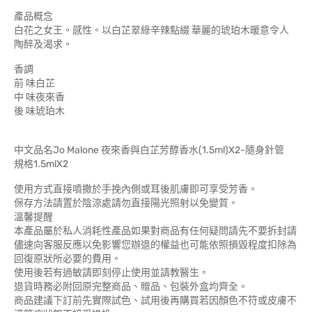
產品概念
白花之女王。感性。以白芷翠綠辛辣點綴 華麗的琥珀木暖意令人
陶醉及渴求。
香調
前 味白芷
中 味夜來香
後 味琥珀木
中文品名Jo Malone 夜來香與白芷芳醇香水(1.5ml)X2-隨身針管
規格1.5mlX2
使用方式直接噴撒於手挽內側或耳後肌膚即可享受芳香。
保存方法請置於陰涼處請勿直接陽光照射以免變質。
溫馨提醒
本產品屬於私人消耗性產品如果對商品有任何疑問請先不要拆封請
儘速向客服反應以免影響您辦退的權益也可能依照損毀程度扣除為
回復原狀所必要的費用。
使用後若有過敏請即刻停止使用並請教醫生。
退貨時務必附回原完整商品、贈品、包裝外盒均齊全。
商品建議下訂前先實際試色、試用後再購買若因顏色不符或皮膚不