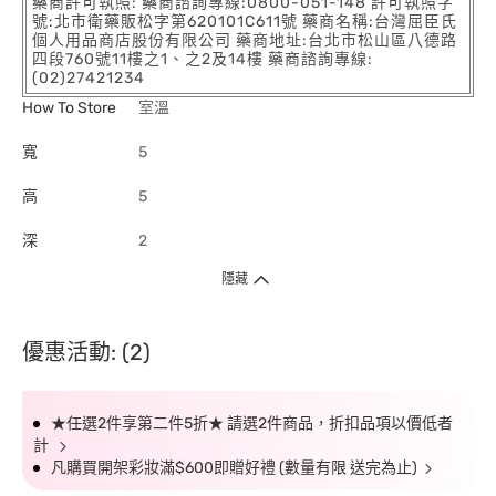
藥商許可執照: 藥商諮詢專線:0800-051-148 許可執照字
號:北市衛藥販松字第620101C611號 藥商名稱:台灣屈臣氏
個人用品商店股份有限公司 藥商地址:台北市松山區八德路
四段760號11樓之1、之2及14樓 藥商諮詢專線:
(02)27421234
How To Store
室溫
寬
5
高
5
深
2
隱藏
優惠活動: (2)
★任選2件享第二件5折★ 請選2件商品，折扣品項以價低者
計
凡購買開架彩妝滿$600即贈好禮 (數量有限 送完為止)