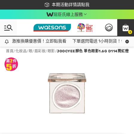
下載app最高回饋$350
本期活動詳情請點我
屈臣氏線上服務
0
激推換購優惠價！立即點我看
激推換購優惠價！立即點我看
下單選閃電送 1小時到貨！領神券
首頁
/
化妝品
/
眼/眉彩妝
/
眼影
/
JOOCYEE酵色 單色眼影1.6G D114霓虹燈