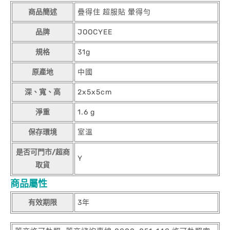
商品簡述
疊得住 超服貼 暈得勻
品牌
JOOCYEE
規格
31g
原產地
中國
深、寬、高
2x5x5cm
淨重
1.6 g
保存環境
室溫
是否可門市/超商
Y
取貨
商品屬性
有效期限
3年