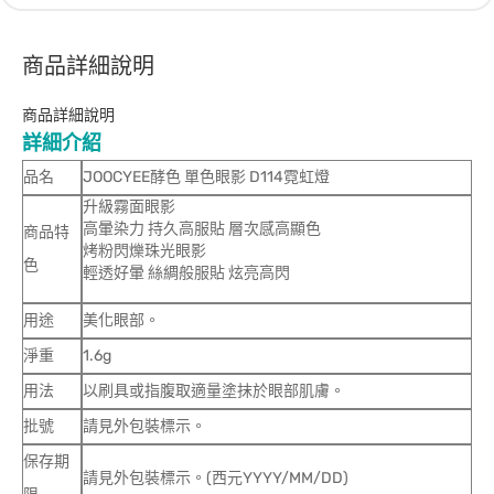
商品詳細說明
商品詳細說明
詳細介紹
品名
JOOCYEE酵色 單色眼影 D114霓虹燈
升級霧面眼影
高暈染力 持久高服貼 層次感高顯色
商品特
烤粉閃爍珠光眼影
色
輕透好暈 絲綢般服貼 炫亮高閃
用途
美化眼部。
淨重
1.6g
用法
以刷具或指腹取適量塗抹於眼部肌膚。
批號
請見外包裝標示。
保存期
請見外包裝標示。(西元YYYY/MM/DD)