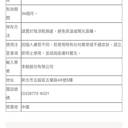
限
有效期
36個月。
間
保存方
請置於陰涼乾燥處，避免高溫或陽光直曬。
法
使用注
因個人膚質不同，若使用時有任何異常或不適症狀，請立
意事項
即停止使用，並諮詢皮膚科醫生。
輸入業
本馳股份有限公司
者
地址
新北市五股區五權路48號5樓
電話號
(02)8773-8221
碼
原產地
中國