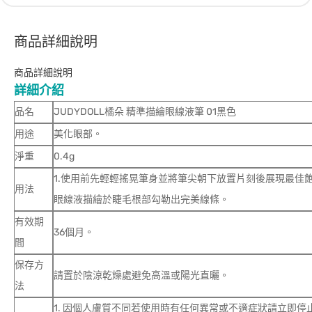
商品詳細說明
商品詳細說明
詳細介紹
品名
JUDYDOLL橘朵 精準描繪眼線液筆 01黑色
用途
美化眼部。
淨重
0.4g
1.使用前先輕輕搖晃筆身並將筆尖朝下放置片刻後展現最佳飽和
用法
眼線液描繪於睫毛根部勾勒出完美線條。
有效期
36個月。
間
保存方
請置於陰涼乾燥處避免高溫或陽光直曬。
法
1. 因個人膚質不同若使用時有任何異常或不適症狀請立即停