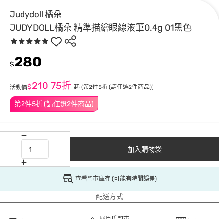
Judydoll 橘朵
JUDYDOLL橘朵 精準描繪眼線液筆0.4g 01黑色
280
$
210
75折
$
起
(第2件5折 (請任選2件商品))
活動價
第2件5折 (請任選2件商品)
加入購物袋
查看門市庫存 (可能有時間誤差)
配送方式
屈臣氏門市