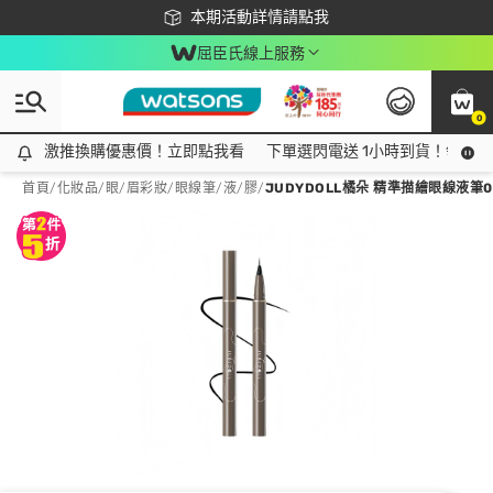
下載app最高回饋$350
本期活動詳情請點我
屈臣氏線上服務
0
激推換購優惠價！立即點我看
激推換購優惠價！立即點我看
下單選閃電送 1小時到貨！領神券
首頁
/
化妝品
/
眼/眉彩妝
/
眼線筆/液/膠
/
JUDYDOLL橘朵 精準描繪眼線液筆0.