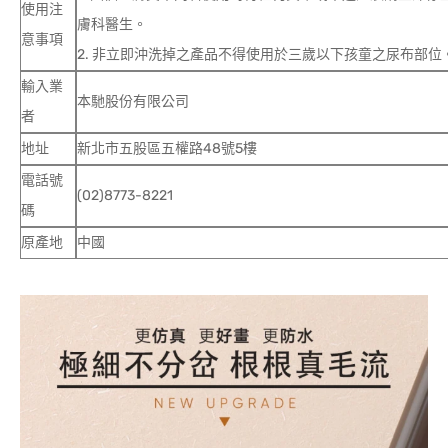
使用注
膚科醫生。
意事項
2. 非立即沖洗掉之產品不得使用於三歲以下孩童之尿布部位
輸入業
本馳股份有限公司
者
地址
新北市五股區五權路48號5樓
電話號
(02)8773-8221
碼
原產地
中國