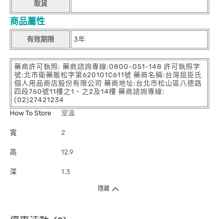
取貨
商品屬性
有效期限
3年
藥商許可執照: 藥商諮詢專線:0800-051-148 許可執照字
號:北市衛藥販松字第620101C611號 藥商名稱:台灣屈臣氏
個人用品商店股份有限公司 藥商地址:台北市松山區八德路
四段760號11樓之1、之2及14樓 藥商諮詢專線:
(02)27421234
How To Store
室溫
寬
2
高
12.9
深
1.3
隱藏