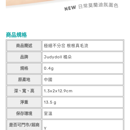
商品規格
商品簡述
極細不分岔 根根真毛流
品牌
Judydoll 橘朵
規格
0.4g
原產地
中國
深、寬、高
1.3x2x12.9cm
淨重
13.5 g
保存環境
室溫
是否可門市/超商
Y