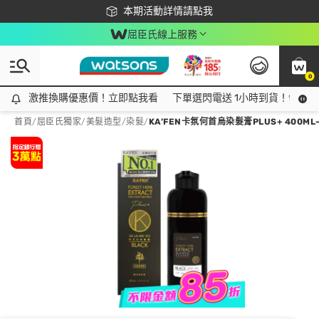
下載app最高回饋$350
本期活動詳情請點我
屈臣氏線上服務
0
激推換購優惠價！立即點我看
激推換購優惠價！立即點我看
下單選閃電送 1小時到貨！領神券
首頁
/
屈臣氏獨家
/
美髮造型
/
染髮
/
KA’FEN卡氛何首烏染髮膏PLUS+ 400M