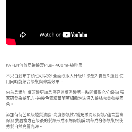
KA'FEN何首烏染髮膏Plus+ 400ml-純粹黑
不只白髮布丁頭也可以染! 全面改版大升級! 1.染髮2.養髮3.蓬髮 使
用同時能結合染髮與修護效果。
何首烏添加 讓頭髮更加烏黑亮麗讓秀髮第一時間獲得充分保養! 獨
家研發染髮配方-染髮色素精華隨著細緻泡沫深入髮絲完美養髮固
色。
添加荷荷芭頂級蠟質油脂-高度修護性/補充滋潤及保護/蘊含豐富
保濕 雙層複方在染後的髮絲形成柔韌保護膜 精華成分修護髮根使
秀髮自然亮麗光澤。