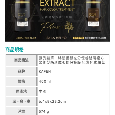
商品規格
讓秀髮第一時間獲得充分保養雙層複方
商品簡述
染後髮絲形成柔韌保護膜 染髮色素精華
品牌
KAFEN
規格
400ml
原產地
中國
深、寬、高
6.4x8x23.2cm
淨重
574 g