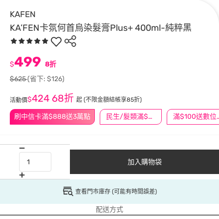
KAFEN
KA’FEN卡氛何首烏染髮膏Plus+ 400ml-純粹黑
499
$
8折
$625
(省下: $126)
424
68折
$
起
(不限金額結帳享85折)
活動價
刷中信卡滿$888送3萬點
民生/髮類滿$388送舒潔冰巾
滿$100
加入購物袋
查看門市庫存 (可能有時間誤差)
配送方式