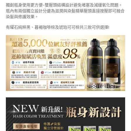
獨創瓶身使用更方便-雙壓頭結構設計避免堵塞及減緩氧化問題。
瓶內有兩個獨立設計分邊為滋潤與染髮精華壓頭直接按壓即可融合
染髮與修護效果。
有曜石純粹黑、暮褐咖啡棕及琥珀可可棕共三款可供選擇!