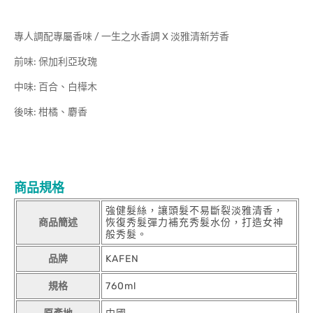
專人調配專屬香味 / 一生之水香調 X 淡雅清新芳香
前味: 保加利亞玫瑰
中味: 百合、白樺木
後味: 柑橘、麝香
商品規格
強健髮絲，讓頭髮不易斷裂淡雅清香，
商品簡述
恢復秀髮彈力補充秀髮水份，打造女神
般秀髮。
品牌
KAFEN
規格
760ml