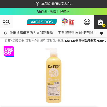
下載app最高回饋$350
本期活動詳情請點我
屈臣氏線上服務
0
激推換購優惠價！立即點我看
激推換購優惠價！立即點我看
下單選閃電送 1小時到貨！領神券
首頁
/
美體美髮
/
護髮/特殊護理
/
護髮乳/髮膜
/
KAFEN卡氛極致護髮素760ML