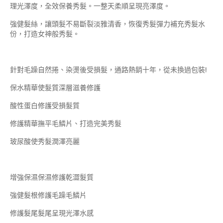
理光澤度，全效保養秀髮。一整天柔順呈現亮澤度。
強健髮絲，讓頭髮不易斷裂淡雅清香，恢復秀髮彈力補充秀髮水
份，打造女神般秀髮。
針對毛躁自然捲、染燙後受損髮，通路熱銷十年，從未換過包裝!
保水精華使髮質深層滋養修護
酸性蛋白修護受損髮質
修護精華撫平毛鱗片、打造完美秀髮
玻尿酸使秀髮潤澤亮麗
增強保濕保濕修護乾澀髮質
強健髮根修護毛躁毛鱗片
修護髮尾髮尾呈現光澤水感