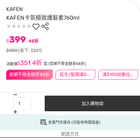
KAFEN
KAFEN卡氛極致護髮素760ml
399
$
45折
$900
(省下: $501)
351
4折
$
起
(官網不限金額享88折)
活動價
官網不限金額享88折
民生/髮類滿$388送舒潔冰巾
滿$100送數位印花
加入購物袋
查看門市庫存 (可能有時間誤差)
配送方式