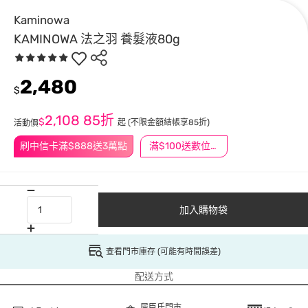
Kaminowa
KAMINOWA 法之羽 養髮液80g
2,480
$
2,108
85折
$
起
(不限金額結帳享85折)
活動價
刷中信卡滿$888送3萬點
滿$100送數位印花
加入購物袋
查看門市庫存 (可能有時間誤差)
配送方式
屈臣氏門市