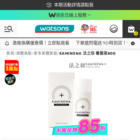
下載app最高回饋$350
本期活動詳情請點我
屈臣氏線上服務
0
激推換購優惠價！立即點我看
激推換購優惠價！立即點我看
下單選閃電送 1小時到貨！領神券
首頁
/
美體美髮
/
更多美體美髮
/
KAMINOWA 法之羽 養髮液80G