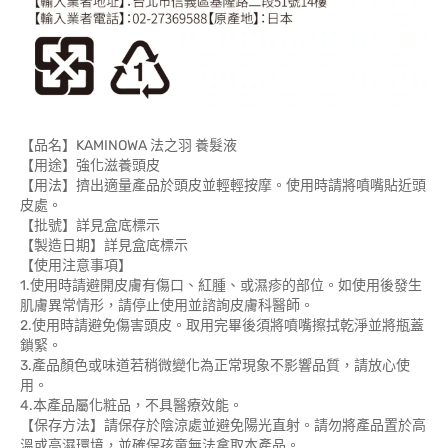
【品名】KAMINOWA 法之羽 養髮液
【用途】強化滋養頭皮
【用法】擠出適量產品於頭皮並輕輕按摩。使用時請將噴嘴貼近頭
皮處。
【批號】詳見盒底標示
【製造日期】詳見盒底標示
【使用注意事項】
1.使用時請避開皮膚有傷口、紅腫、或濕疹的部位。如使用後發生
肌膚異常情形，請停止使用並諮詢皮膚科醫師。
2.使用時請避免傷害頭皮。取用完畢後須將噴嘴擦拭乾淨並將瓶蓋
鎖緊。
3.產品顏色或味道若稍微變化為正常現象不影響品質，請放心使
用。
4.本產品屬化粧品，不具醫療效能。
【保存方法】請保存於陰涼處並避免陽光直射。請勿將產品置於高
溫或高濕環境，並確保孩童無法拿取本產品。