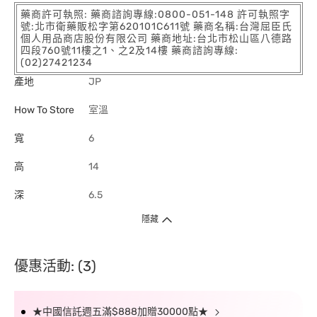
藥商許可執照: 藥商諮詢專線:0800-051-148 許可執照字
號:北市衛藥販松字第620101C611號 藥商名稱:台灣屈臣氏
個人用品商店股份有限公司 藥商地址:台北市松山區八德路
四段760號11樓之1、之2及14樓 藥商諮詢專線:
(02)27421234
產地
JP
How To Store
室溫
寬
6
高
14
深
6.5
隱藏
優惠活動: (3)
★中國信託週五滿$888加贈30000點★