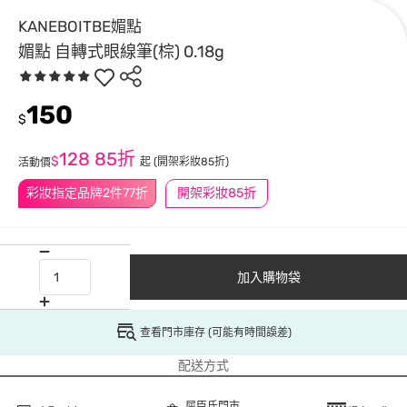
KANEBOITBE媚點
媚點 自轉式眼線筆(棕) 0.18g
150
$
128
85折
$
起
(開架彩妝85折)
活動價
彩妝指定品牌2件77折
開架彩妝85折
加入購物袋
查看門市庫存 (可能有時間誤差)
配送方式
屈臣氏門市