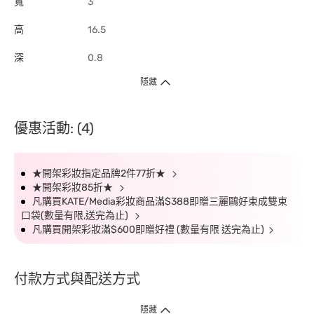
寬
3
高
16.5
深
0.8
隱藏
優惠活動: (4)
★開架彩妝指定品牌2件77折★
★開架彩妝85折★
凡購買KATE/Media彩妝商品滿$388即贈三麗鷗好束成雙束
口袋(數量有限,送完為止)
凡購買開架彩妝滿$600即贈好禮 (數量有限 送完為止)
付款方式與配送方式
隱藏