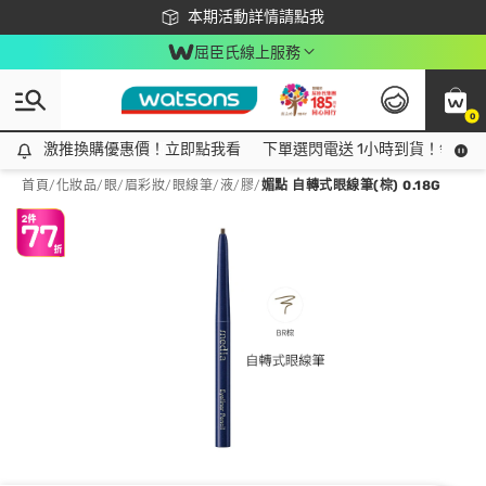
下載app最高回饋$350
本期活動詳情請點我
屈臣氏線上服務
0
激推換購優惠價！立即點我看
激推換購優惠價！立即點我看
下單選閃電送 1小時到貨！領神券
首頁
/
化妝品
/
眼/眉彩妝
/
眼線筆/液/膠
/
媚點 自轉式眼線筆(棕) 0.18G