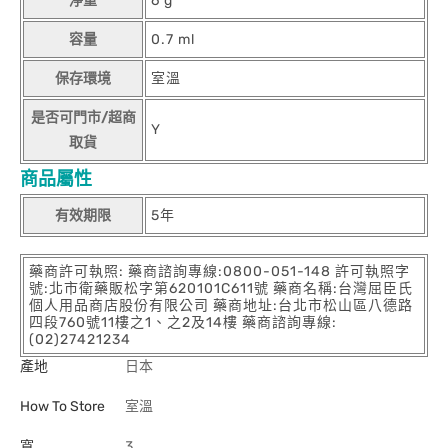
淨重
6 g
容量
0.7 ml
保存環境
室溫
是否可門市/超商
Y
取貨
商品屬性
有效期限
5年
藥商許可執照: 藥商諮詢專線:0800-051-148 許可執照字
號:北市衛藥販松字第620101C611號 藥商名稱:台灣屈臣氏
個人用品商店股份有限公司 藥商地址:台北市松山區八德路
四段760號11樓之1、之2及14樓 藥商諮詢專線:
(02)27421234
產地
日本
How To Store
室溫
寬
3