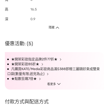
高
16.5
深
0.9
隱藏
優惠活動: (5)
★開架彩妝指定品牌2件77折★
★開架彩妝85折★
凡購買KATE/Media彩妝商品滿$388即贈三麗鷗好束成雙束
口袋(數量有限,送完為止)
★點數狂飆7倍★
看更多
付款方式與配送方式