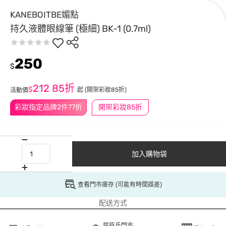
KANEBOITBE媚點
持久液體眼線筆 (極細) BK-1 (0.7ml)
250
$
212
85折
$
起
(開架彩妝85折)
活動價
彩妝指定品牌2件77折
開架彩妝85折
加入購物袋
查看門市庫存 (可能有時間誤差)
配送方式
屈臣氏門市