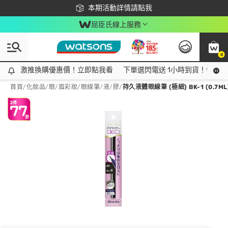
下載app最高回饋$350
本期活動詳情請點我
屈臣氏線上服務
0
激推換購優惠價！立即點我看
激推換購優惠價！立即點我看
下單選閃電送 1小時到貨！領神券
首頁
/
化妝品
/
眼/眉彩妝
/
眼線筆/液/膠
/
持久液體眼線筆 (極細) BK-1 (0.7ML