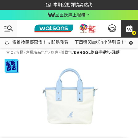
下載app最高回饋$350
本期活動詳情請點我
屈臣氏線上服務
0
激推換購優惠價！立即點我看
激推換購優惠價！立即點我看
下單選閃電送 1小時到貨！領神券
首頁
/
專櫃
/
專櫃精品包包/皮夾
/
側肩包
/
KANGOL側背手提包-淺藍