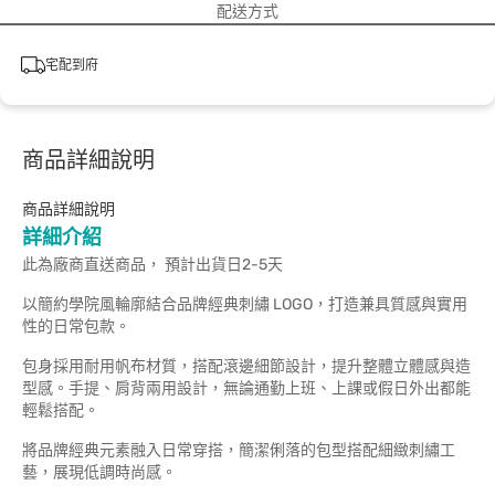
配送方式
宅配到府
商品詳細說明
商品詳細說明
詳細介紹
此為廠商直送商品， 預計出貨日2-5天
以簡約學院風輪廓結合品牌經典刺繡 LOGO，打造兼具質感與實用
性的日常包款。
包身採用耐用帆布材質，搭配滾邊細節設計，提升整體立體感與造
型感。手提、肩背兩用設計，無論通勤上班、上課或假日外出都能
輕鬆搭配。
將品牌經典元素融入日常穿搭，簡潔俐落的包型搭配細緻刺繡工
藝，展現低調時尚感。