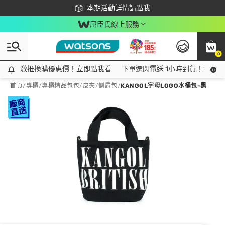
下載app最高回饋$350
本期活動詳情請點我
屈臣氏線上服務
0
激推換購優惠價！立即點我看
激推換購優惠價！立即點我看
下單選閃電送 1小時到貨！領神券
首頁
/
專櫃
/
專櫃精品包包/皮夾
/
側肩包
/
KANGOL字母LOGO水桶包-黑