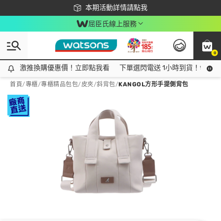
下載app最高回饋$350
本期活動詳情請點我
屈臣氏線上服務
0
激推換購優惠價！立即點我看
激推換購優惠價！立即點我看
下單選閃電送 1小時到貨！領神券
首頁
/
專櫃
/
專櫃精品包包/皮夾
/
斜背包
/
KANGOL方形手提側背包