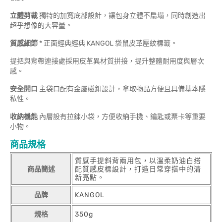
立體剪裁
獨特的加寬底部設計，讓包身立體不扁塌，同時創造出
超乎想像的大容量。
質感細節
* 正面經典經典 KANGOL 袋鼠皮革壓紋標籤。
提把與背帶連接處採用皮革異材質拼接，提升整體耐用度與層次
感。
安全開口
主袋口配有金屬磁釦設計，拿取物品方便且具備基本隱
私性。
收納機能
內層設有拉鍊小袋，方便收納手機、鑰匙或票卡等重要
小物。
商品規格
質感手提斜背兩用包，以溫柔奶油白搭
商品簡述
配質感皮標設計，打造日常穿搭中的清
新亮點。
品牌
KANGOL
規格
350g