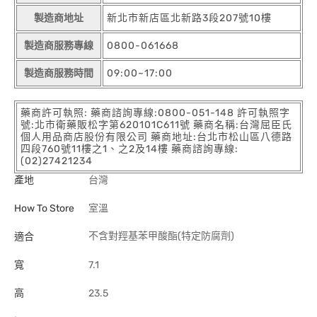
製造商地址
新北市新店區北新路3段207號10樓
製造商服務專線
0800-061668
製造商服務時間
09:00~17:00
藥商許可執照: 藥商諮詢專線:0800-051-148 許可執照字
號:北市衛藥販松字第620101C611號 藥商名稱:台灣屈臣氏
個人用品商店股份有限公司 藥商地址:台北市松山區八德路
四段760號11樓之1、之2及14樓 藥商諮詢專線:
(02)27421234
產地
台灣
How To Store
室溫
不含對羥基苯甲酸酯(特定防腐劑)
適合
寬
7.1
高
23.5