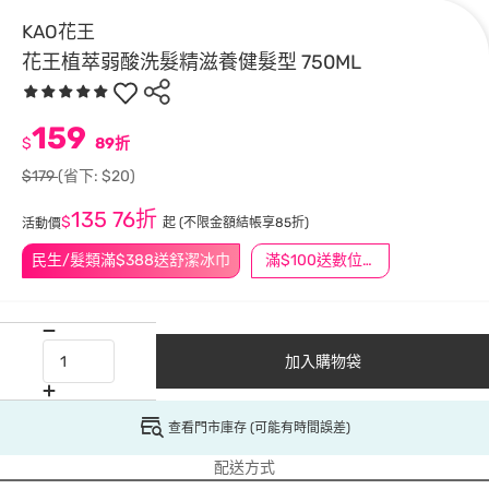
KAO花王
花王植萃弱酸洗髮精滋養健髮型 750ML
159
$
89折
$179
(省下: $20)
135
76折
$
起
(不限金額結帳享85折)
活動價
民生/髮類滿$388送舒潔冰巾
滿$100送數位印花
加入購物袋
查看門市庫存 (可能有時間誤差)
配送方式