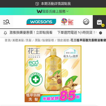
下載app最高回饋$350
本期活動詳情請點我
屈臣氏線上服務
0
激推換購優惠價！立即點我看
激推換購優惠價！立即點我看
下單選閃電送 1小時到貨！領神券
首頁
/
美體美髮
/
洗髮 / 潤髮
/
強健髮根 / 頭皮護理
/
花王植萃弱酸洗髮精滋養健髮