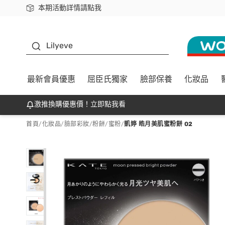
本期活動詳情請點我
下載app最高回饋$350
K beauty
Lilyeve
最新會員優惠
屈臣氏獨家
臉部保養
化妝品
激推換購優惠價！立即點我看
首頁
/
化妝品
/
臉部彩妝
/
粉餅/蜜粉
/
凱婷 皓月美肌蜜粉餅 02