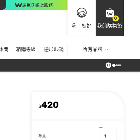
屈臣氏線上服務
0
嗨！您好
我的購物袋
休閒
箱購專區
隱形眼鏡
所有品牌
420
$
數量