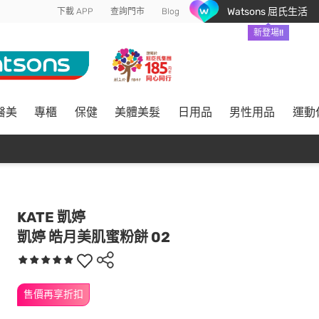
Watsons 屈氏生活
下載 APP
查詢門市
Blog
新登場!!
醫美
專櫃
保健
美體美髮
日用品
男性用品
運動
KATE 凱婷
凱婷 皓月美肌蜜粉餅 02
售價再享折扣