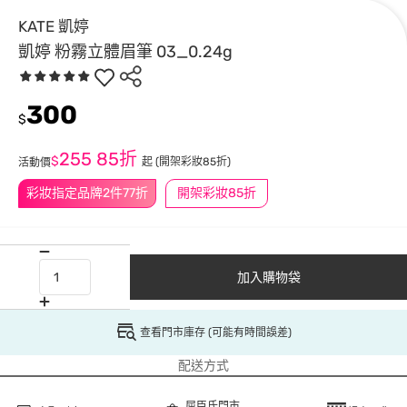
KATE 凱婷
凱婷 粉霧立體眉筆 03_0.24g
300
$
255
85折
$
起
(開架彩妝85折)
活動價
彩妝指定品牌2件77折
開架彩妝85折
加入購物袋
查看門市庫存 (可能有時間誤差)
配送方式
屈臣氏門市