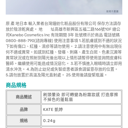
原 產 地日本 輸入業者台灣鐘紡化粧品股份有限公司 保存方法請存
放於陰涼乾爽處。 地 址高雄市新興區五福二路166號10F 總公
司Kanebo Cosmetics Inc 有效期間 3年 批號標示於商品 電話號碼
0800-888-790(諮詢專線) 使用注意事項 1.若肌膚感到不適的狀況
下如有傷口、紅腫、濕疹等請勿使用。 2.請注意使用中有無出現任
何不適或異常。如感到紅腫、發癢、刺痛、產生白斑、色素沉澱等
異常狀況或在照射到陽光後出現以上情形請暫停使用並詢問皮膚科
醫師。繼續使用可能造成情況惡化。 3.若不慎進入眼睛時請立即用
清水沖洗。 4.為防止幼兒或失智症患者誤食請留意存放的位置。
5.請勿放置於高溫及陽光直射處。 25.使用後請旋緊瓶蓋。
商品規格
刷頭暈染 即可轉變為粉霧妝感 打造摩擦
商品簡述
不掉色的蓬鬆眉
品牌
KATE 凱婷
規格
0.24g