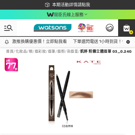
下載app最高回饋$350
本期活動詳情請點我
屈臣氏線上服務
0
激推換購優惠價！立即點我看
激推換購優惠價！立即點我看
下單選閃電送 1小時到貨！領神券
首頁
/
化妝品
/
眼/眉彩妝
/
眉筆/眉粉/染眉膏
/
凱婷 粉霧立體眉筆 03_0.24G