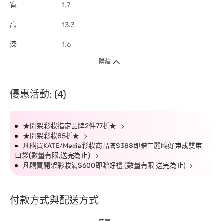
寬
1.7
高
13.3
深
1.6
隱藏
優惠活動: (4)
★開架彩妝指定品牌2件77折★
★開架彩妝85折★
凡購買KATE/Media彩妝商品滿$388即贈三麗鷗好束成雙束
口袋(數量有限,送完為止)
凡購買開架彩妝滿$600即贈好禮 (數量有限 送完為止)
付款方式與配送方式