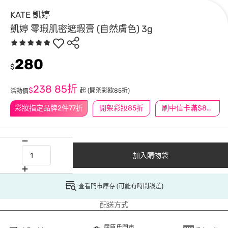
KATE 凱婷
凱婷 零瑕肌密遮瑕膏 (自然膚色) 3g
280
$
238
85折
$
起
(開架彩妝85折)
活動價
彩妝指定品牌2件77折
開架彩妝85折
刷中信卡滿$888送3萬點
加入購物袋
查看門市庫存 (可能有時間誤差)
配送方式
屈臣氏門市