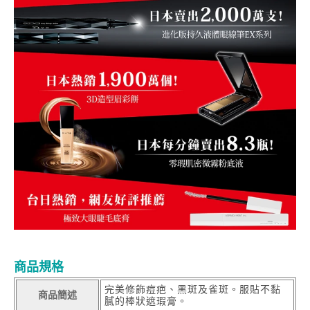
商品規格
完美修飾痘疤、黑斑及雀斑。服貼不黏
商品簡述
膩的棒狀遮瑕膏。