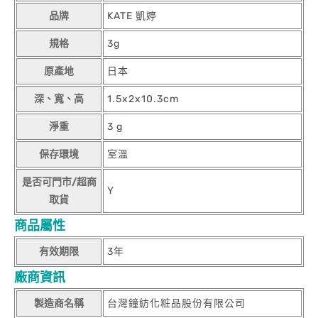
品牌
KATE 凱婷
規格
3g
原產地
日本
深、寬、高
1.5x2x10.3cm
淨重
3 g
保存環境
室溫
是否可門市/超商
Y
取貨
商品屬性
有效期限
3年
廠商資訊
製造商名稱
台灣鐘紡化粧品股份有限公司