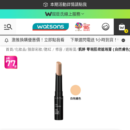
下載app最高回饋$350
本期活動詳情請點我
屈臣氏線上服務
0
激推換購優惠價！立即點我看
激推換購優惠價！立即點我看
下單選閃電送 1小時到貨！領神券
首頁
/
化妝品
/
臉部彩妝
/
腮紅 / 修容 /遮瑕膏
/
凱婷 零瑕肌密遮瑕膏 (自然膚色)