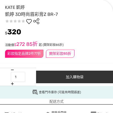
KATE 凱婷
凱婷 3D時尚眉彩膏Z BR-7
320
$
272
85折
$
起
(開架彩妝85折)
活動價
彩妝指定品牌2件77折
開架彩妝85折
加入購物袋
查看門市庫存 (可能有時間誤差)
配送方式
屈臣氏門市