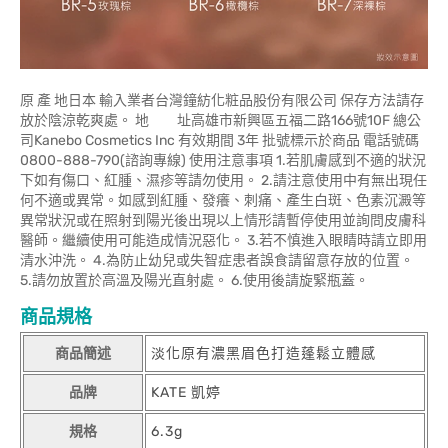
原 產 地日本 輸入業者台灣鐘紡化粧品股份有限公司 保存方法請存
放於陰涼乾爽處。 地 址高雄市新興區五福二路166號10F 總公
司Kanebo Cosmetics Inc 有效期間 3年 批號標示於商品 電話號碼
0800-888-790(諮詢專線) 使用注意事項 1.若肌膚感到不適的狀況
下如有傷口、紅腫、濕疹等請勿使用。 2.請注意使用中有無出現任
何不適或異常。如感到紅腫、發癢、刺痛、產生白斑、色素沉澱等
異常狀況或在照射到陽光後出現以上情形請暫停使用並詢問皮膚科
醫師。繼續使用可能造成情況惡化。 3.若不慎進入眼睛時請立即用
清水沖洗。 4.為防止幼兒或失智症患者誤食請留意存放的位置。
5.請勿放置於高溫及陽光直射處。 6.使用後請旋緊瓶蓋。
商品規格
商品簡述
淡化原有濃黑眉色打造蓬鬆立體感
品牌
KATE 凱婷
規格
6.3g