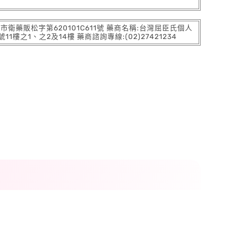
:北市衛藥販松字第620101C611號 藥商名稱:台灣屈臣氏個人
之1、之2及14樓 藥商諮詢專線:(02)27421234