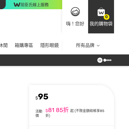
屈臣氏線上服務
0
嗨！您好
我的購物袋
休閒
箱購專區
隱形眼鏡
所有品牌
95
$
81
85折
$
起
(不限金額結帳享85
活動
價
折)