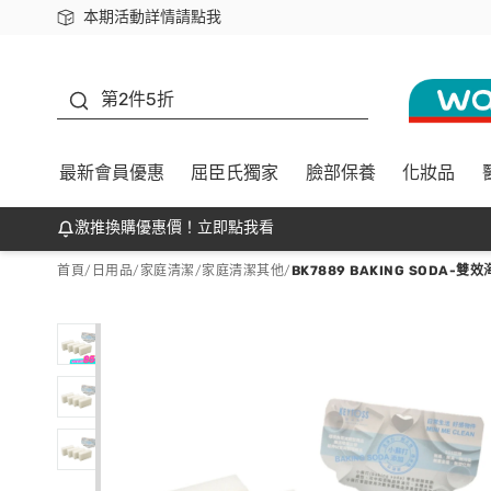
本期活動詳情請點我
下載app最高回饋$350
善存
第2件5折
最新會員優惠
屈臣氏獨家
臉部保養
化妝品
激推換購優惠價！立即點我看
首頁
/
日用品
/
家庭清潔
/
家庭清潔其他
/
BK7889 BAKING SODA-雙