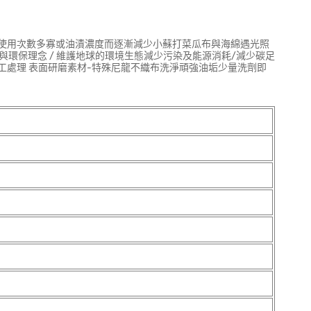
因使用次數多寡或油漬濃度而逐漸減少小蘇打菜瓜布與海綿遇光照
與環保理念 / 維護地球的環境生態減少污染及能源消耗/減少碳足
工處理 表面研磨素材-特殊尼龍不織布洗淨頑強油垢少量洗劑即