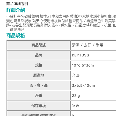
商品詳細說明
詳細介紹
小蘇打學名碳酸氫鈉 鹼性.可中和去除廚房油污/水槽水垢小蘇打會
變色屬自然現象 請安心使用環境負荷減輕型商品 / 再造綠色生活美學
跡/友善生態環境高機能耐久素材-透水性、高密度特殊織法、抗菌加
可徹底洗淨
商品規格
商品簡述
清潔 / 去汙 / 耐用
品牌
KEYTOSS
規格
10*6.5*3cm
原產地
台灣
深、寬、高
3x6.5x10cm
淨重
23 g
保存環境
室溫
是否可門市/超商取貨
Y