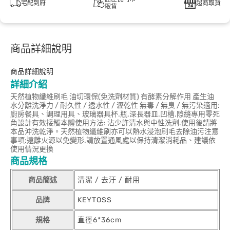
宅配到府
超商取貨
取貨
商品詳細說明
商品詳細說明
詳細介紹
天然植物纖維刷毛 油切環保(免洗劑材質) 有酵素分解作用 產生油
水分離洗淨力 / 耐久性 / 透水性 / 瀝乾性 無毒 / 無臭 / 無污染適用:
廚房餐具、調理用具、玻璃器具杯.瓶.深長器皿.凹槽.隙縫專用零死
角設計有效接觸本體使用方法: 沾少許清水與中性洗劑.使用後請將
本品沖洗乾淨。天然植物纖維刷亦可以熱水浸泡刷毛去除油污注意
事項:遠離火源以免變形.請放置通風處以保持清潔消耗品、建議依
使用情況更換
商品規格
商品簡述
清潔 / 去汙 / 耐用
品牌
KEYTOSS
規格
直徑6*36cm