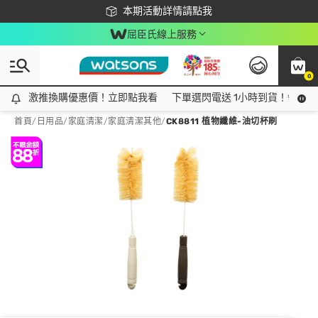
下載app最高回饋$350
本期活動詳情請點我
屈臣氏線上服務
0
激推換購優惠價！立即點我看
激推換購優惠價！立即點我看
下單選閃電送 1小時到貨！領神券
首頁
/
日用品
/
家庭清潔
/
家庭清潔其他
/
CK8811 植物纖維-油切杯刷