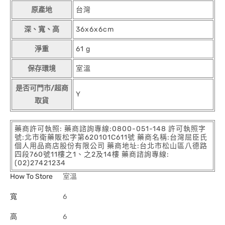
原產地
台灣
深、寬、高
36x6x6cm
淨重
61 g
保存環境
室溫
是否可門市/超商
Y
取貨
藥商許可執照: 藥商諮詢專線:0800-051-148 許可執照字
號:北市衛藥販松字第620101C611號 藥商名稱:台灣屈臣氏
個人用品商店股份有限公司 藥商地址:台北市松山區八德路
四段760號11樓之1、之2及14樓 藥商諮詢專線:
(02)27421234
How To Store
室溫
寬
6
高
6