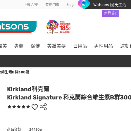
Watsons 屈氏生活
下載 APP
查詢門市
Blog
新登場!!
醫美
專櫃
保健
美體美髮
日用品
男性用品
運動
綜合維生素B群300錠
Kirkland科克蘭
Kirkland Signature 科克蘭綜合維生素B群30
商品貨號
244306