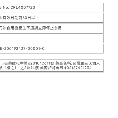
e No. CPL40077Z0
距有效日期前60日以上
同如食用後產生不適請立即停止食用
E-200192437-00001-0
:北市衛藥販松字第620101C611號 藥商名稱:台灣屈臣氏個人
之1、之2及14樓 藥商諮詢專線:(02)27421234