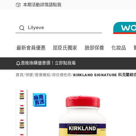
本期活動詳情請點我
下載app最高回饋$350
K beauty
Lilyeve
最新會員優惠
屈臣氏獨家
臉部保養
化妝品
激推換購優惠價！立即點我看
首頁
/
保健
/
營養補給
/
綜合維他命
/
KIRKLAND SIGNATURE 科克蘭