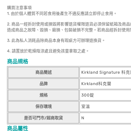
購買注意事項
1. 由於個人體質不同若食用後產生不適反應請立即停止食用。
2. 商品一經拆封使用或損毀將影響退貨權限退貨必須保留紙箱及商
造成商品之故障、毀損、磨損、包裝破損不完整。若商品經拆封使用
3. 此為私人消耗品除商品本身有瑕疵方可辦理退換貨。
4. 請置放於乾燥陰涼處且避免孩童拿取之處。
商品規格
商品簡述
Kirkland Signatur
品牌
Kirkland科克蘭
規格
300錠
保存環境
室溫
是否可門市/超商取貨
N
商品屬性