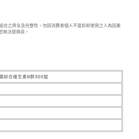
品組合之齊全及完整性。勿因消費者個人不當拆卸使用之人為因素
恕無法退換貨。
e 科克蘭綜合維生素B群300錠