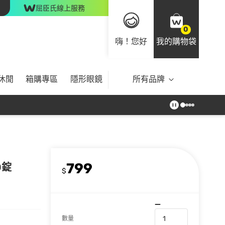
屈臣氏線上服務
0
嗨！您好
我的購物袋
休閒
箱購專區
隱形眼鏡
所有品牌
799
0錠
$
數量