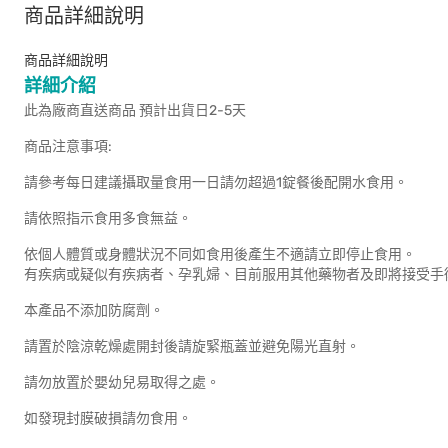
商品詳細說明
商品詳細說明
詳細介紹
此為廠商直送商品 預計出貨日2-5天
商品注意事項:
請參考每日建議攝取量食用一日請勿超過1錠餐後配開水食用。
請依照指示食用多食無益。
依個人體質或身體狀況不同如食用後產生不適請立即停止食用。
有疾病或疑似有疾病者、孕乳婦、目前服用其他藥物者及即將接受手
本產品不添加防腐劑。
請置於陰涼乾燥處開封後請旋緊瓶蓋並避免陽光直射。
請勿放置於嬰幼兒易取得之處。
如發現封膜破損請勿食用。