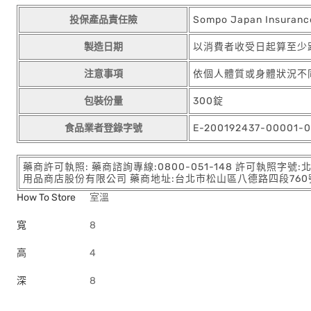
投保產品責任險
Sompo Japan Insuranc
製造日期
以消費者收受日起算至少
注意事項
依個人體質或身體狀況不
包裝份量
300錠
食品業者登錄字號
E-200192437-00001-0
藥商許可執照: 藥商諮詢專線:0800-051-148 許可執照字號
用品商店股份有限公司 藥商地址:台北市松山區八德路四段760號11樓
How To Store
室溫
寬
8
高
4
深
8