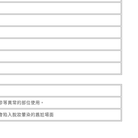
疹等異常的部位使用。
會陷入脫妝暈染的尷尬場面