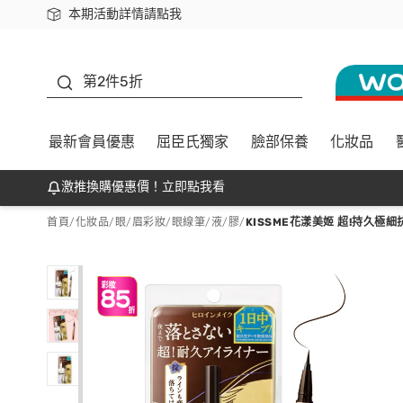
本期活動詳情請點我
下載app最高回饋$350
善存
第2件5折
最新會員優惠
屈臣氏獨家
臉部保養
化妝品
激推換購優惠價！立即點我看
首頁
/
化妝品
/
眼/眉彩妝
/
眼線筆/液/膠
/
KISSME花漾美姬 超!持久極