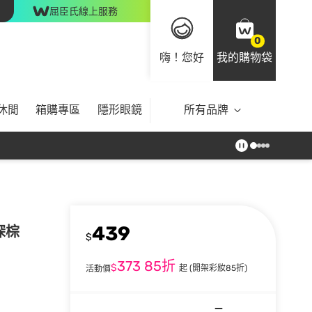
屈臣氏線上服務
0
嗨！您好
我的購物袋
休閒
箱購專區
隱形眼鏡
所有品牌
439
深棕
$
373
85折
$
起
(開架彩妝85折)
活動價