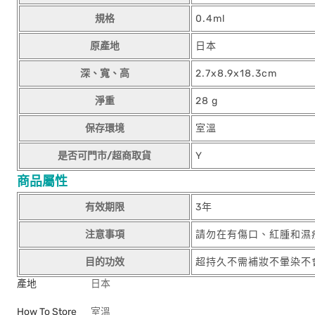
規格
0.4ml
原產地
日本
深、寬、高
2.7x8.9x18.3cm
淨重
28 g
保存環境
室溫
是否可門市/超商取貨
Y
商品屬性
有效期限
3年
注意事項
請勿在有傷口、紅腫和濕
目的功效
超持久不需補妝不暈染不
產地
日本
How To Store
室溫