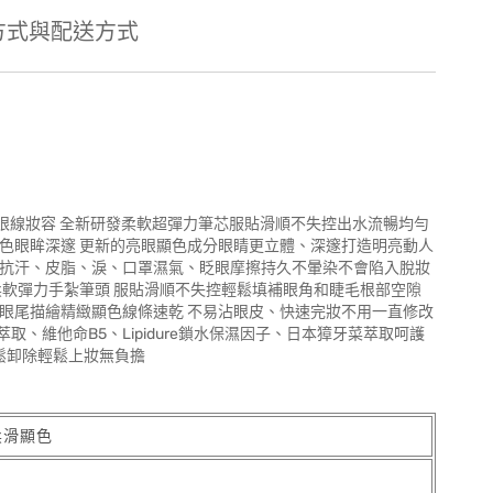
方式與配送方式
軟超彈力筆芯服貼滑順不失控出水流暢均勻
色眼眸深邃 更新的亮眼顯色成分眼睛更立體、深邃打造明亮動人
美抗汗、皮脂、淚、口罩濕氣、眨眼摩擦持久不暈染不會陷入脫妝
超柔軟彈力手紮筆頭 服貼滑順不失控輕鬆填補眼角和睫毛根部空隙
眼尾描繪精緻顯色線條速乾 不易沾眼皮、快速完妝不用一直修改
、維他命B5、Lipidure鎖水保濕因子、日本獐牙菜萃取呵護
鬆卸除輕鬆上妝無負擔
柔滑顯色