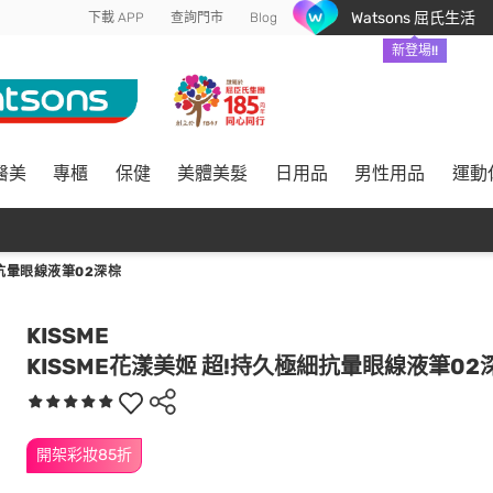
Watsons 屈氏生活
下載 APP
查詢門市
Blog
新登場!!
醫美
專櫃
保健
美體美髮
日用品
男性用品
運動
細抗暈眼線液筆02深棕
KISSME
KISSME花漾美姬 超!持久極細抗暈眼線液筆02
開架彩妝85折