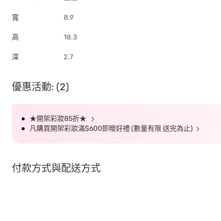
寬
8.9
高
18.3
深
2.7
優惠活動: (2)
★開架彩妝85折★
凡購買開架彩妝滿$600即贈好禮 (數量有限 送完為止)
付款方式與配送方式