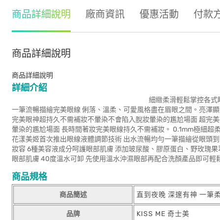
商品詳細說明
廠商資訊
優惠活動
付款
商品詳細說明
商品詳細說明
詳細介紹
細緻柔滑輕鬆掌控各式眼線妝容 全新研發柔
一筆流暢描繪完美眼線 俐落、溫柔、可愛風格盡在眉眼之間。亮澤顯
完美眼神超持久不需補妝不暈染不會陷入脫妝暈染的尷尬場面 超完
暈染的尷尬場面 長時間著妝完美眼線持久不需補妝。 0.1mm極細
花漾美姬首次推出眼線液體調節技術 出水流暢均勻一筆描繪從眼頭到
妝容 6種美容液成分呵護眼部肌膚 添加玻尿酸、膠原蛋白、野玫瑰果萃取
眼部肌膚 40度溫水可卸 先使用溫水沖濕眼部再配合洗顏產品即可輕
商品規格
商品簡述
直到夜晚 深邃有神 一筆
品牌
KISS ME 奇士美